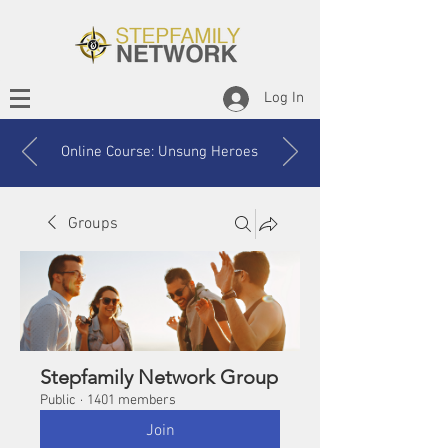
Log In
Online Course: Unsung Heroes
Groups
Stepfamily Network Group
Public
·
1401 members
Join