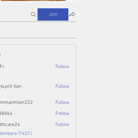
Join
s
Fr
Follow
 Huynh Van
Follow
ammanhtien222
Follow
htien222
88864
Follow
4
lthcare24
Follow
Members (1401)