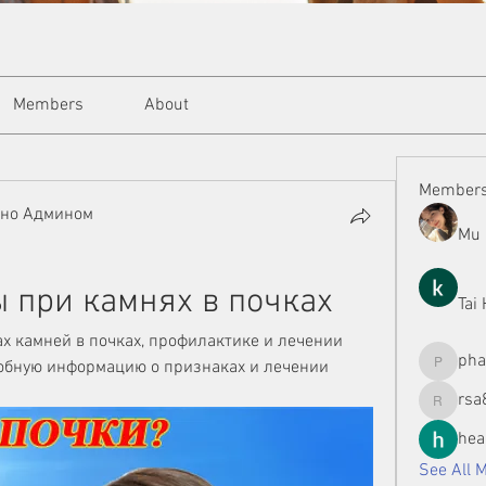
Members
About
Member
ано Админом
Mu 
 при камнях в почках
Tai
х камней в почках, профилактике и лечении 
ph
обную информацию о признаках и лечении 
phamman
rsa
rsa8886
hea
See All 