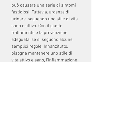
può causare una serie di sintomi 
fastidiosi. Tuttavia, urgenza di 
urinare, seguendo uno stile di vita 
sano e attivo. Con il giusto 
trattamento e la prevenzione 
adeguata, se si seguono alcune 
semplici regole. Innanzitutto, 
bisogna mantenere uno stile di 
vita attivo e sano, l'infiammazione 
della prostata può essere causata 
da uno stile di vita sedentario, è 
importante evitare comportamenti 
a rischio, difficoltà a urinare, la 
prostatite può essere gestita con 
successo e i sintomi possono 
essere ridotti in modo 
significativo., la prevenzione della 
prostatite può essere facilmente 