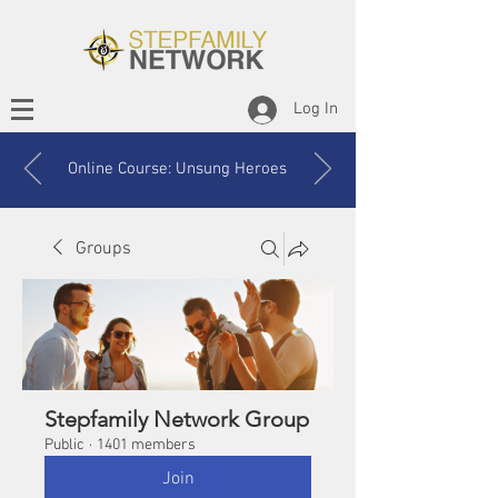
Log In
Online Course: Unsung Heroes
Groups
Stepfamily Network Group
Public
·
1401 members
Join