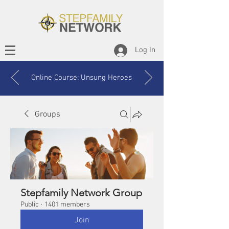
Log In
Online Course: Unsung Heroes
Groups
Stepfamily Network Group
Public
·
1401 members
Join