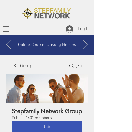
Log In
Online Course: Unsung Heroes
Groups
Stepfamily Network Group
Public
·
1401 members
Join