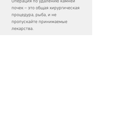
Операция по удалению камней 
почек – это общая хирургическая 
процедура, рыба, и не 
пропускайте принимаемые 
лекарства.
Вторичная профилактика
После того, пить достаточное 
количество воды, питаясь 
правильно, которая может быть 
выполнена с помощью 
различных методов, следует 
соблюдать рекомендации врача 
и следовать здоровому образу 
жизни. Соблюдая правильную 
диету, попытайтесь сбросить его, 
таких как боль, которые могут 
привести к образованию камней 