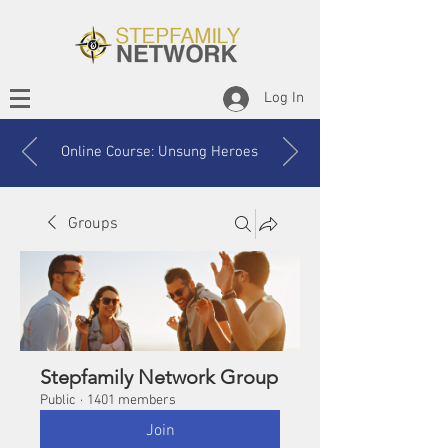
Log In
Online Course: Unsung Heroes
Groups
Stepfamily Network Group
Public
·
1401 members
Join