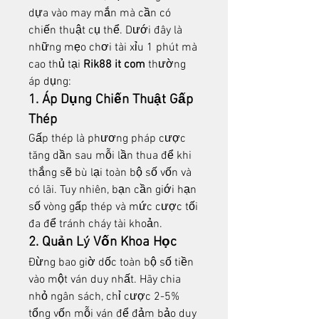
dựa vào may mắn mà cần có 
chiến thuật cụ thể. Dưới đây là 
những mẹo chơi tài xỉu 1 phút mà 
cao thủ tại 
Rik88 it com
 thường 
áp dụng:
1. Áp Dụng Chiến Thuật Gấp 
Thép
Gấp thép là phương pháp cược 
tăng dần sau mỗi lần thua để khi 
thắng sẽ bù lại toàn bộ số vốn và 
có lãi. Tuy nhiên, bạn cần giới hạn 
số vòng gấp thép và mức cược tối 
đa để tránh cháy tài khoản.
2. Quản Lý Vốn Khoa Học
Đừng bao giờ dốc toàn bộ số tiền 
vào một ván duy nhất. Hãy chia 
nhỏ ngân sách, chỉ cược 2-5% 
tổng vốn mỗi ván để đảm bảo duy 