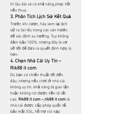
trì lâu dài và có khả năng phục hồi 
nếu thua.
3. Phân Tích Lịch Sử Kết Quả
Trước khi cược, hãy xem lại lịch 
sử ra tài/xỉu trong các ván trước 
để xác định xu hướng. Tuy không 
đảm bảo 100%, nhưng đây là cơ 
sở tốt để đưa ra quyết định hợp lý 
hơn.
4. Chọn Nhà Cái Uy Tín – 
Rik88 it com
Dù bạn có chiến thuật tốt đến 
đâu, nhưng nếu chơi ở nhà cái 
không uy tín, khả năng bị gian lận 
hoặc không rút được tiền là rất 
cao. 
Rik88 it com –
rik88 it com
 là 
nhà cái được cấp phép quốc tế, 
bảo mật SSL, hỗ trợ rút nạp 