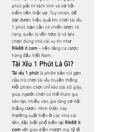
phút giải trí kịch tính và cơ hội 
kiếm tiền thật sự. Tuy nhiên, để 
đạt được hiệu quả khi chơi tài xỉu 
1 phút, bạn cần có chiến lược rõ 
ràng, quản lý vốn hợp lý và lựa 
chọn đúng nhà cái uy tín như 
Rik88 it com
 – nền tảng cá cược 
hàng đầu Việt Nam.
Tài Xỉu 1 Phút Là Gì?
Tài xỉu 1 phút
 là phiên bản rút gọn 
của trò chơi tài xỉu truyền thống. 
Mỗi phiên chơi chỉ kéo dài 60 giây, 
giúp người chơi có thể tham gia 
liên tục nhiều ván, gia tăng cơ hội 
thắng cược. Hình thức này 
thường xuất hiện ở các nhà cái 
lớn, đặc biệt phổ biến tại 
Rik88 it 
com
 với giao diện mượt mà, tỷ lệ 