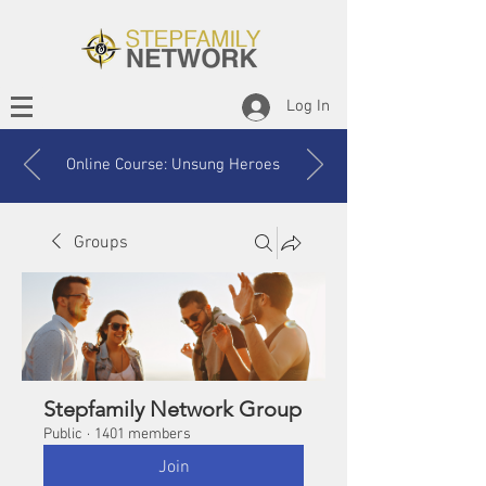
Log In
Online Course: Unsung Heroes
Groups
Stepfamily Network Group
Public
·
1401 members
Join