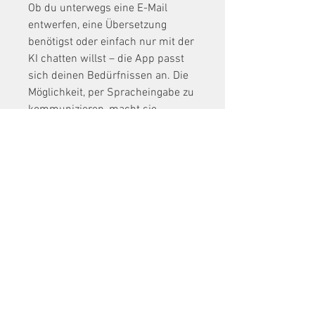
Ob du unterwegs eine E-Mail 
entwerfen, eine Übersetzung 
benötigst oder einfach nur mit der 
KI chatten willst – die App passt 
sich deinen Bedürfnissen an. Die 
Möglichkeit, per Spracheingabe zu 
kommunizieren, macht sie 
besonders praktisch für 
Multitasking.
Grenzen der 
kostenlosen Version
Natürlich hat die kostenlose 
Version ihre Einschränkungen. Der 
Wissensstand von GPT-3.5 ist auf 
einen bestimmten Zeitpunkt 
begrenzt (derzeit bis April 2023), 
sodass aktuelle Ereignisse oder 
Entwicklungen nicht abgedeckt 