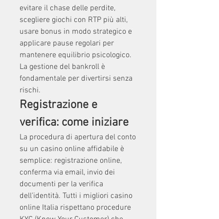
evitare il chase delle perdite, 
scegliere giochi con RTP più alti, 
usare bonus in modo strategico e 
applicare pause regolari per 
mantenere equilibrio psicologico. 
La gestione del bankroll è 
fondamentale per divertirsi senza 
rischi.
Registrazione e 
verifica: come iniziare
La procedura di apertura del conto 
su un casino online affidabile è 
semplice: registrazione online, 
conferma via email, invio dei 
documenti per la verifica 
dell’identità. Tutti i migliori casino 
online Italia rispettano procedure 