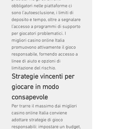
obbligatori nelle piattaforme ci 
sono l’autoesclusione, i limiti di 
deposito e tempo, oltre a segnalare 
l’accesso a programmi di supporto 
per giocatori problematici. I 
migliori casino online Italia 
promuovono attivamente il gioco 
responsabile, fornendo accesso a 
linee di aiuto e opzioni di 
limitazione del rischio.
Strategie vincenti per 
giocare in modo 
consapevole
Per trarre il massimo dai migliori 
casino online Italia conviene 
adottare strategie di gioco 
responsabili: impostare un budget, 