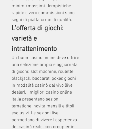
minimi/massimi. Tempistiche 
rapide e zero commissioni sono 
segni di piattaforme di qualità.
L’offerta di giochi: 
varietà e 
intrattenimento
Un buon casino online deve offrire 
una selezione ampia e aggiornata 
di giochi: slot machine, roulette, 
blackjack, baccarat, poker, giochi 
in modalità casinò dal vivo (live 
dealer). I migliori casino online 
Italia presentano sezioni 
tematiche, novità mensili e titoli 
esclusivi. Le sezioni live 
permettono di vivere l’esperienza 
del casinò reale, con croupier in 