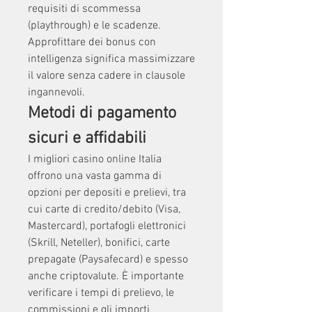
requisiti di scommessa 
(playthrough) e le scadenze. 
Approfittare dei bonus con 
intelligenza significa massimizzare 
il valore senza cadere in clausole 
ingannevoli.
Metodi di pagamento 
sicuri e affidabili
I migliori casino online Italia 
offrono una vasta gamma di 
opzioni per depositi e prelievi, tra 
cui carte di credito/debito (Visa, 
Mastercard), portafogli elettronici 
(Skrill, Neteller), bonifici, carte 
prepagate (Paysafecard) e spesso 
anche criptovalute. È importante 
verificare i tempi di prelievo, le 
commissioni e gli importi 