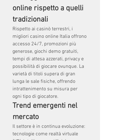
online rispetto a quelli 
tradizionali
Rispetto ai casinò terrestri, i 
migliori casino online Italia offrono 
accesso 24/7, promozioni più 
generose, giochi demo gratuiti, 
tempi di attesa azzerati, privacy e 
possibilità di giocare ovunque. La 
varietà di titoli supera di gran 
lunga le sale fisiche, offrendo 
intrattenimento su misura per 
ogni tipo di giocatore.
Trend emergenti nel 
mercato
Il settore è in continua evoluzione: 
tecnologie come realtà virtuale 