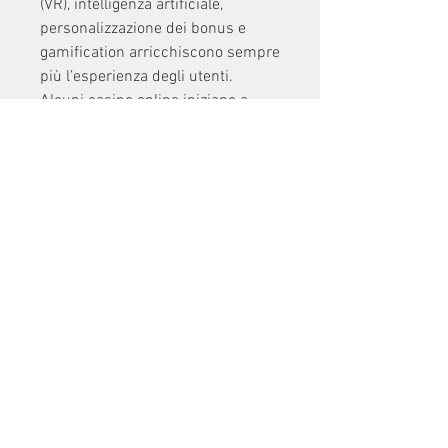
(VR), intelligenza artificiale, 
personalizzazione dei bonus e 
gamification arricchiscono sempre 
più l’esperienza degli utenti. 
Alcuni casino online iniziano a 
sperimentare giochi in realtà 
aumentata e sistemi di 
raccomandazione intelligenti, 
migliorando il coinvolgimento.
Quiz finale: quale 
casino è giusto per te?
A seconda delle preferenze – 
giochi preferiti, necessità di bonus, 
modalità di pagamento, supporto 
in italiano, esperienza mobile – 
puoi selezionare il casinò ideale. 
Analizza i criteri che per te sono 
più rilevanti, confronta piattaforme 