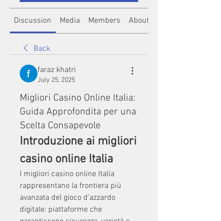
Discussion
Media
Members
About
Back
faraz khatri
July 25, 2025
Migliori Casino Online Italia:
Guida Approfondita per una
Scelta Consapevole
Introduzione ai migliori 
casino online Italia
I migliori casino online Italia 
rappresentano la frontiera più 
avanzata del gioco d’azzardo 
digitale: piattaforme che 