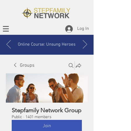
Log In
Online Course: Unsung Heroes
Groups
Stepfamily Network Group
Public
·
1401 members
Join