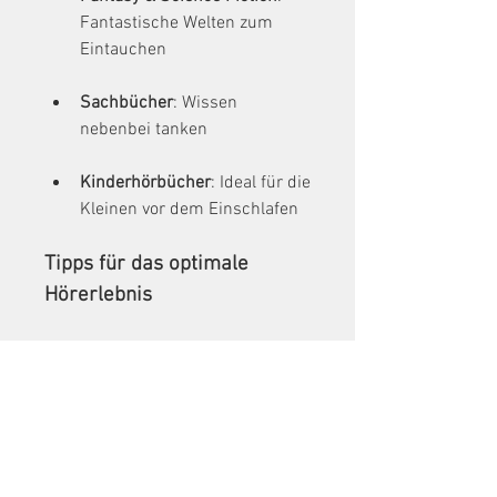
Fantastische Welten zum 
Eintauchen
Sachbücher
: Wissen 
nebenbei tanken
Kinderhörbücher
: Ideal für die 
Kleinen vor dem Einschlafen
Tipps für das optimale 
Hörerlebnis
Kopfhörer nutzen
: Für 
besseren Klang und 
ungestörten Genuss.
Offline-Funktion verwenden
: 
Viele Apps bieten die 
Möglichkeit, Hörbücher 