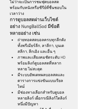
ไม่ว่าจะเป็นการชมฟุตบอลสด
พร้อมกับหนังหรือซีรีย์ที่ชื่นชอบใน
เวลาว่าง
การดูบอลสดผ่านเว็บไซต์
อย่าง NungBallSod มีข้อดี
หลายอย่าง เช่น
ถ่ายทอดสดบอลครบทุกลีกดัง 
ทั้งพรีเมียร์ลีก, ลาลีกา, บุนเด
สลีกา, ลีกเอิง และอื่น ๆ
ภาพและเสียงคมชัดระดับ HD 
พร้อมลิงก์ดูบอลสดที่หลาก
หลาย ไม่สะดุด
มีระบบอัพเดทผลบอลสดและ
ตารางการแข่งขันแบบเรียล
ไทม์
มีช่องทางเลือกสำหรับดูบอล
หลายลิงก์ เผื่อกรณีลิงก์ใดลิงก์
หนึ่งมีปัญหา