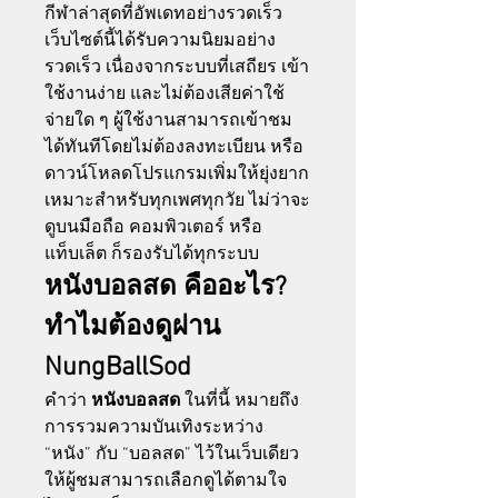
กีฬาล่าสุดที่อัพเดทอย่างรวดเร็ว
เว็บไซต์นี้ได้รับความนิยมอย่าง
รวดเร็ว เนื่องจากระบบที่เสถียร เข้า
ใช้งานง่าย และไม่ต้องเสียค่าใช้
จ่ายใด ๆ ผู้ใช้งานสามารถเข้าชม
ได้ทันทีโดยไม่ต้องลงทะเบียน หรือ
ดาวน์โหลดโปรแกรมเพิ่มให้ยุ่งยาก 
เหมาะสำหรับทุกเพศทุกวัย ไม่ว่าจะ
ดูบนมือถือ คอมพิวเตอร์ หรือ
แท็บเล็ต ก็รองรับได้ทุกระบบ
หนังบอลสด คืออะไร? 
ทำไมต้องดูผ่าน 
NungBallSod
คำว่า 
หนังบอลสด
 ในที่นี้ หมายถึง
การรวมความบันเทิงระหว่าง 
“หนัง” กับ “บอลสด” ไว้ในเว็บเดียว 
ให้ผู้ชมสามารถเลือกดูได้ตามใจ 