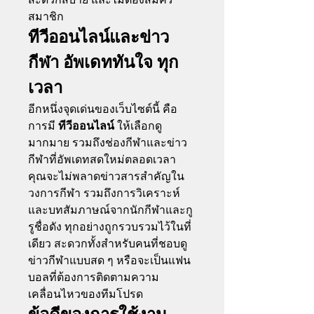
สะดวกสบาย และไม่ต้องสมัคร
สมาชิก
ทีวีออนไลน์และข่าว
กีฬา อัพเดททันใจ ทุก
เวลา
อีกหนึ่งจุดเด่นของเว็บไซต์นี้ คือ
การมี 
ทีวีออนไลน์
 ให้เลือกดู
มากมาย รวมถึงช่องกีฬาและข่าว
กีฬาที่อัพเดทสดใหม่ตลอดเวลา
คุณจะไม่พลาดข่าวสารสำคัญใน
วงการกีฬา รวมถึงการวิเคราะห์
และบทสัมภาษณ์จากนักกีฬาและกู
รูชื่อดัง ทุกอย่างถูกรวบรวมไว้ในที่
เดียว สะดวกทั้งสำหรับคนที่ชอบดู
ข่าวกีฬาแบบสด ๆ หรือจะเป็นแฟน
บอลที่ต้องการติดตามความ
เคลื่อนไหวของทีมโปรด