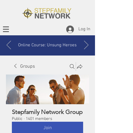
Log In
Online Course: Unsung Heroes
Groups
Stepfamily Network Group
Public
·
1401 members
Join