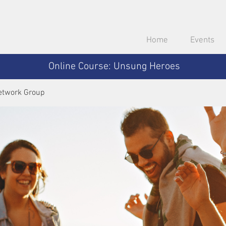
Home
Events
Online Course: Unsung Heroes
etwork Group