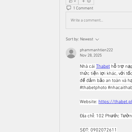
0
1 Comment
Write a comment...
Sort by:
Newest
phammanhtien222
Nov 28, 2025
Nhà cái 
Thabet
 hỗ trợ nạp
thức tiện lợi khác, với t
để đảm bảo an toàn và hạn
#thabetphoto #nhacaitha
Website: 
https://thabet.p
Địa chỉ: 102 Phước Tườn
SĐT: 0902072611