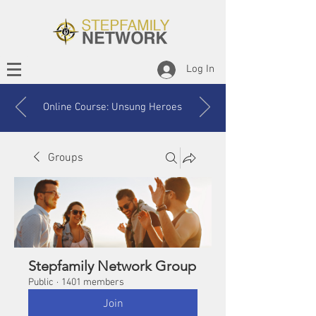
Log In
Online Course: Unsung Heroes
Groups
Stepfamily Network Group
Public
·
1401 members
Join