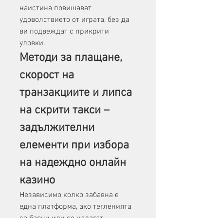
наистина повишават 
удоволствието от играта, без да 
ви подвеждат с прикрити 
уловки.
Методи за плащане, 
скорост на 
транзакциите и липса 
на скрити такси – 
задължителни 
елементи при избора 
на надеждно онлайн 
казино
Независимо колко забавна е 
една платформа, ако тегленията 