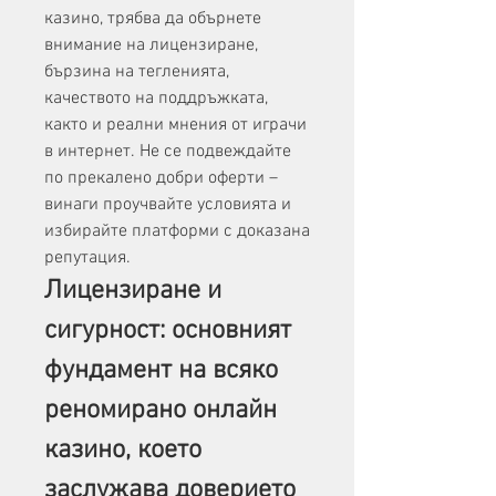
казино, трябва да обърнете 
внимание на лицензиране, 
бързина на тегленията, 
качеството на поддръжката, 
както и реални мнения от играчи 
в интернет. Не се подвеждайте 
по прекалено добри оферти – 
винаги проучвайте условията и 
избирайте платформи с доказана 
репутация.
Лицензиране и 
сигурност: основният 
фундамент на всяко 
реномирано онлайн 
казино, което 
заслужава доверието 