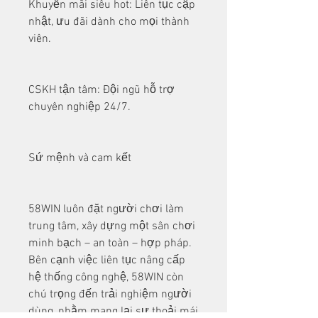
Khuyến mãi siêu hot: Liên tục cập 
nhật, ưu đãi dành cho mọi thành 
viên.
CSKH tận tâm: Đội ngũ hỗ trợ 
chuyên nghiệp 24/7.
Sứ mệnh và cam kết
58WIN luôn đặt người chơi làm 
trung tâm, xây dựng một sân chơi 
minh bạch – an toàn – hợp pháp. 
Bên cạnh việc liên tục nâng cấp 
hệ thống công nghệ, 58WIN còn 
chú trọng đến trải nghiệm người 
dùng, nhằm mang lại sự thoải mái 