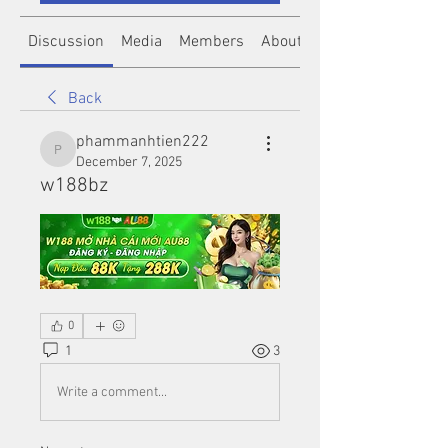
Discussion
Media
Members
About
Back
phammanhtien222
phammanhtien222
December 7, 2025
w188bz
0
1
3
Write a comment...