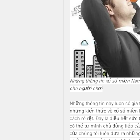
Những thông tin xổ số miền Nam 
cho người chơi
Những thông tin này luôn có giá t
những kiến thức về xổ số miền 
cách rõ rệt. Đây là điều hết sức 
có thể tự mình chủ động tiếp cận
của chúng tôi luôn đưa ra những