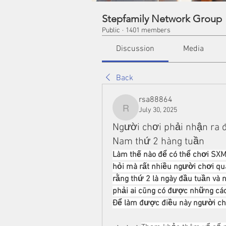
Stepfamily Network Group
Public
·
1401 members
Discussion
Media
Back
rsa88864
July 30, 2025
rsa88864
Người chơi phải nhận ra đ
Nam thứ 2 hàng tuần
Làm thế nào để có thể chơi SXMN
hỏi mà rất nhiều người chơi qu
rằng thứ 2 là ngày đầu tuần và 
phải ai cũng có được những các
Để làm được điều này người chơ