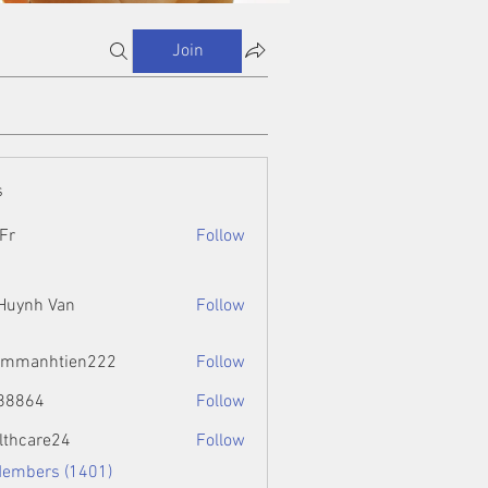
Join
s
Fr
Follow
 Huynh Van
Follow
ammanhtien222
Follow
htien222
88864
Follow
4
lthcare24
Follow
Members (1401)