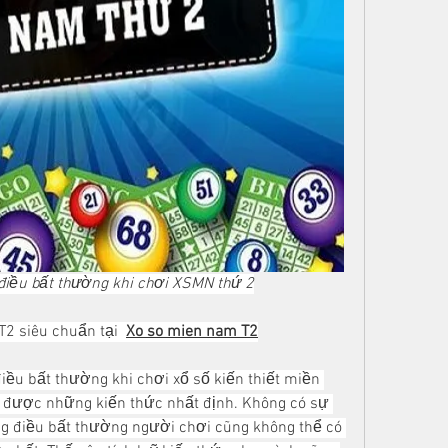
điều bất thường khi chơi XSMN thứ 2
 siêu chuẩn tại  
Xo so mien nam T2
ều bất thường khi chơi xổ số kiến thiết miền 
 được những kiến thức nhất định. Không có sự 
ng điều bất thường người chơi cũng không thể có 