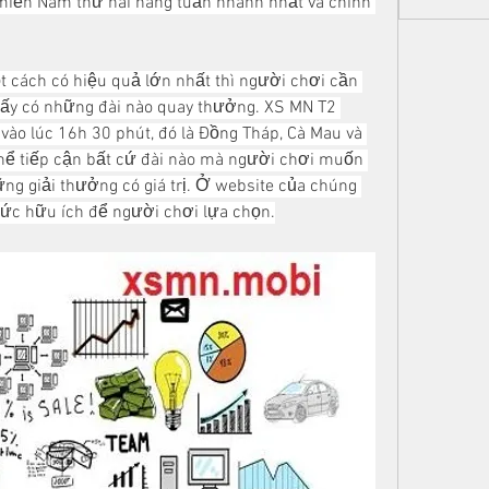
iền Nam thứ hai hàng tuần nhanh nhất và chính 
 cách có hiệu quả lớn nhất thì người chơi cần 
ấy có những đài nào quay thưởng. XS MN T2 
vào lúc 16h 30 phút, đó là Đồng Tháp, Cà Mau và 
hể tiếp cận bất cứ đài nào mà người chơi muốn 
g giải thưởng có giá trị. Ở website của chúng 
 sức hữu ích để người chơi lựa chọn.