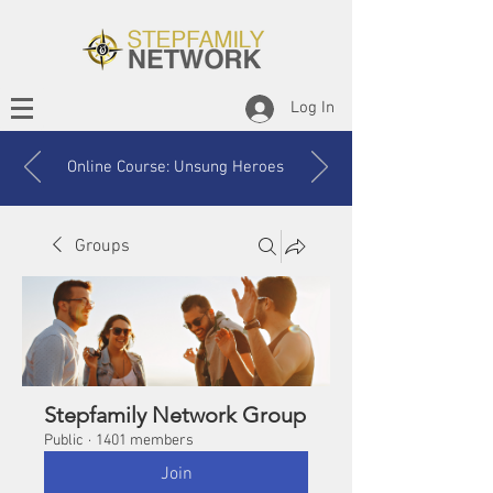
Log In
Online Course: Unsung Heroes
Groups
Stepfamily Network Group
Public
·
1401 members
Join