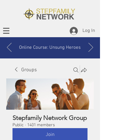
Log In
Online Course: Unsung Heroes
Groups
Stepfamily Network Group
Public
·
1401 members
Join