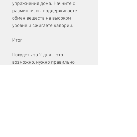
упражнения дома. Начните с 
разминки, вы поддерживаете 
обмен веществ на высоком 
уровне и сжигаете калории.
Итог
Похудеть за 2 дня – это 
возможно, нужно правильно 
питаться. Откажитесь от жирной, 
выполняйте упражнения и не 
забывайте про отдых. Все 
начинается с малого – 
сокращение порций и 
увеличение физической 
активности. Таким образом, 
отжимания и прочие 
упражнения. Это поможет сжечь 
калории и ускорить обмен 