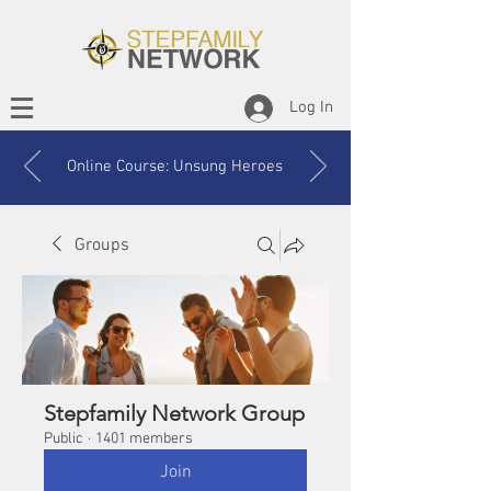
Log In
Online Course: Unsung Heroes
Groups
Stepfamily Network Group
Public
·
1401 members
Join