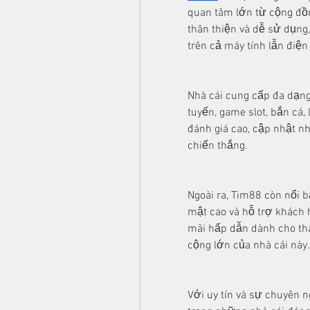
quan tâm lớn từ cộng đồn
thân thiện và dễ sử dụng
trên cả máy tính lẫn điện 
Nhà cái cung cấp đa dạng
tuyến, game slot, bắn cá, 
đánh giá cao, cập nhật n
chiến thắng.
Ngoài ra, Tim88 còn nổi b
mật cao và hỗ trợ khách 
mãi hấp dẫn dành cho thà
cộng lớn của nhà cái này.
Với uy tín và sự chuyên n