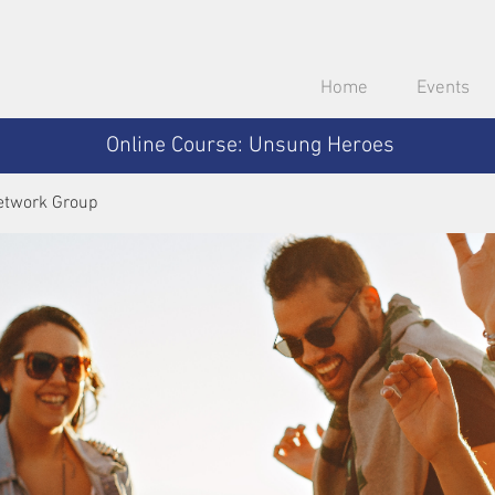
Home
Events
Online Course: Unsung Heroes
etwork Group