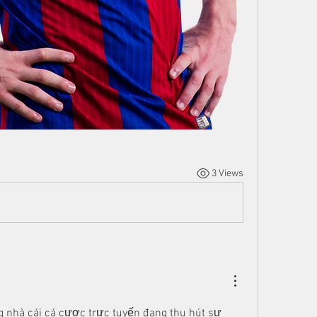
3 Views
g nhà cái cá cược trực tuyến đang thu hút sự 