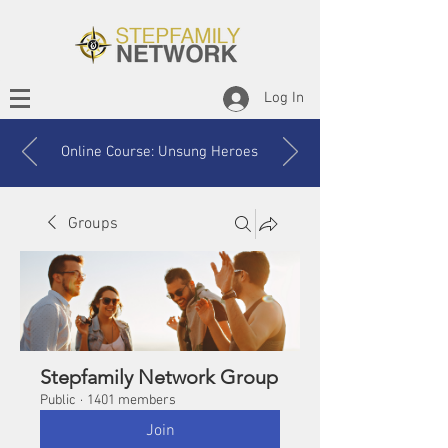
Log In
Online Course: Unsung Heroes
Groups
Stepfamily Network Group
Public
·
1401 members
Join