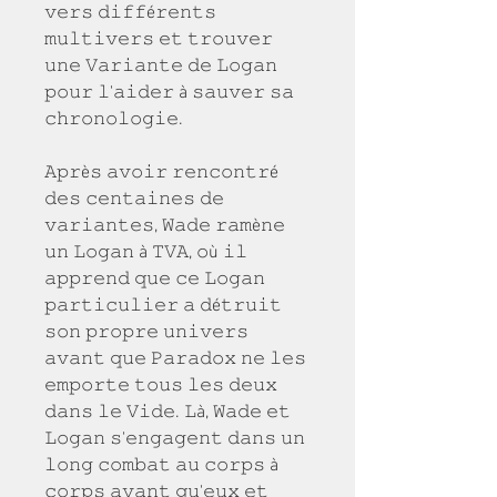
𝚟𝚎𝚛𝚜 𝚍𝚒𝚏𝚏é𝚛𝚎𝚗𝚝𝚜 
𝚖𝚞𝚕𝚝𝚒𝚟𝚎𝚛𝚜 𝚎𝚝 𝚝𝚛𝚘𝚞𝚟𝚎𝚛 
𝚞𝚗𝚎 𝚅𝚊𝚛𝚒𝚊𝚗𝚝𝚎 𝚍𝚎 𝙻𝚘𝚐𝚊𝚗 
𝚙𝚘𝚞𝚛 𝚕'𝚊𝚒𝚍𝚎𝚛 à 𝚜𝚊𝚞𝚟𝚎𝚛 𝚜𝚊 
𝚌𝚑𝚛𝚘𝚗𝚘𝚕𝚘𝚐𝚒𝚎.
𝙰𝚙𝚛è𝚜 𝚊𝚟𝚘𝚒𝚛 𝚛𝚎𝚗𝚌𝚘𝚗𝚝𝚛é 
𝚍𝚎𝚜 𝚌𝚎𝚗𝚝𝚊𝚒𝚗𝚎𝚜 𝚍𝚎 
𝚟𝚊𝚛𝚒𝚊𝚗𝚝𝚎𝚜, 𝚆𝚊𝚍𝚎 𝚛𝚊𝚖è𝚗𝚎 
𝚞𝚗 𝙻𝚘𝚐𝚊𝚗 à 𝚃𝚅𝙰, 𝚘ù 𝚒𝚕 
𝚊𝚙𝚙𝚛𝚎𝚗𝚍 𝚚𝚞𝚎 𝚌𝚎 𝙻𝚘𝚐𝚊𝚗 
𝚙𝚊𝚛𝚝𝚒𝚌𝚞𝚕𝚒𝚎𝚛 𝚊 𝚍é𝚝𝚛𝚞𝚒𝚝 
𝚜𝚘𝚗 𝚙𝚛𝚘𝚙𝚛𝚎 𝚞𝚗𝚒𝚟𝚎𝚛𝚜 
𝚊𝚟𝚊𝚗𝚝 𝚚𝚞𝚎 𝙿𝚊𝚛𝚊𝚍𝚘𝚡 𝚗𝚎 𝚕𝚎𝚜 
𝚎𝚖𝚙𝚘𝚛𝚝𝚎 𝚝𝚘𝚞𝚜 𝚕𝚎𝚜 𝚍𝚎𝚞𝚡 
𝚍𝚊𝚗𝚜 𝚕𝚎 𝚅𝚒𝚍𝚎. 𝙻à, 𝚆𝚊𝚍𝚎 𝚎𝚝 
𝙻𝚘𝚐𝚊𝚗 𝚜'𝚎𝚗𝚐𝚊𝚐𝚎𝚗𝚝 𝚍𝚊𝚗𝚜 𝚞𝚗 
𝚕𝚘𝚗𝚐 𝚌𝚘𝚖𝚋𝚊𝚝 𝚊𝚞 𝚌𝚘𝚛𝚙𝚜 à 
𝚌𝚘𝚛𝚙𝚜 𝚊𝚟𝚊𝚗𝚝 𝚚𝚞'𝚎𝚞𝚡 𝚎𝚝 