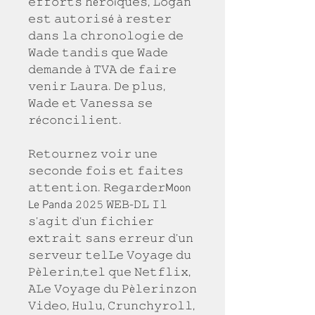
𝚎𝚏𝚏𝚘𝚛𝚝𝚜 𝚑é𝚛𝚘ï𝚚𝚞𝚎𝚜, 𝙻𝚘𝚐𝚊𝚗 
𝚎𝚜𝚝 𝚊𝚞𝚝𝚘𝚛𝚒𝚜é à 𝚛𝚎𝚜𝚝𝚎𝚛 
𝚍𝚊𝚗𝚜 𝚕𝚊 𝚌𝚑𝚛𝚘𝚗𝚘𝚕𝚘𝚐𝚒𝚎 𝚍𝚎 
𝚆𝚊𝚍𝚎 𝚝𝚊𝚗𝚍𝚒𝚜 𝚚𝚞𝚎 𝚆𝚊𝚍𝚎 
𝚍𝚎𝚖𝚊𝚗𝚍𝚎 à 𝚃𝚅𝙰 𝚍𝚎 𝚏𝚊𝚒𝚛𝚎 
𝚟𝚎𝚗𝚒𝚛 𝙻𝚊𝚞𝚛𝚊. 𝙳𝚎 𝚙𝚕𝚞𝚜, 
𝚆𝚊𝚍𝚎 𝚎𝚝 𝚅𝚊𝚗𝚎𝚜𝚜𝚊 𝚜𝚎 
𝚛é𝚌𝚘𝚗𝚌𝚒𝚕𝚒𝚎𝚗𝚝.
𝚁𝚎𝚝𝚘𝚞𝚛𝚗𝚎𝚣 𝚟𝚘𝚒𝚛 𝚞𝚗𝚎 
𝚜𝚎𝚌𝚘𝚗𝚍𝚎 𝚏𝚘𝚒𝚜 𝚎𝚝 𝚏𝚊𝚒𝚝𝚎𝚜 
𝚊𝚝𝚝𝚎𝚗𝚝𝚒𝚘𝚗. 𝚁𝚎𝚐𝚊𝚛𝚍𝚎𝚛Moon 
Le Panda 𝟸𝟶𝟸𝟻 𝚆𝙴𝙱-𝙳𝙻 𝙸𝚕 
𝚜’𝚊𝚐𝚒𝚝 𝚍’𝚞𝚗 𝚏𝚒𝚌𝚑𝚒𝚎𝚛 
𝚎𝚡𝚝𝚛𝚊𝚒𝚝 𝚜𝚊𝚗𝚜 𝚎𝚛𝚛𝚎𝚞𝚛 𝚍’𝚞𝚗 
𝚜𝚎𝚛𝚟𝚎𝚞𝚛 𝚝𝚎𝚕𝙻𝚎 𝚅𝚘𝚢𝚊𝚐𝚎 𝚍𝚞 
𝙿è𝚕𝚎𝚛𝚒𝚗,𝚝𝚎𝚕 𝚚𝚞𝚎 𝙽𝚎𝚝𝚏𝚕𝚒𝚡, 
𝙰𝙻𝚎 𝚅𝚘𝚢𝚊𝚐𝚎 𝚍𝚞 𝙿è𝚕𝚎𝚛𝚒𝚗𝚣𝚘𝚗 
𝚅𝚒𝚍𝚎𝚘, 𝙷𝚞𝚕𝚞, 𝙲𝚛𝚞𝚗𝚌𝚑𝚢𝚛𝚘𝚕𝚕, 