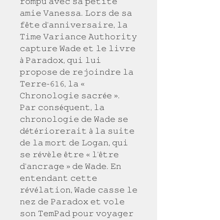
𝚛𝚘𝚖𝚙𝚞 𝚊𝚟𝚎𝚌 𝚜𝚊 𝚙𝚎𝚝𝚒𝚝𝚎 
𝚊𝚖𝚒𝚎 𝚅𝚊𝚗𝚎𝚜𝚜𝚊. 𝙻𝚘𝚛𝚜 𝚍𝚎 𝚜𝚊 
𝚏ê𝚝𝚎 𝚍'𝚊𝚗𝚗𝚒𝚟𝚎𝚛𝚜𝚊𝚒𝚛𝚎, 𝚕𝚊 
𝚃𝚒𝚖𝚎 𝚅𝚊𝚛𝚒𝚊𝚗𝚌𝚎 𝙰𝚞𝚝𝚑𝚘𝚛𝚒𝚝𝚢 
𝚌𝚊𝚙𝚝𝚞𝚛𝚎 𝚆𝚊𝚍𝚎 𝚎𝚝 𝚕𝚎 𝚕𝚒𝚟𝚛𝚎 
à 𝙿𝚊𝚛𝚊𝚍𝚘𝚡, 𝚚𝚞𝚒 𝚕𝚞𝚒 
𝚙𝚛𝚘𝚙𝚘𝚜𝚎 𝚍𝚎 𝚛𝚎𝚓𝚘𝚒𝚗𝚍𝚛𝚎 𝚕𝚊 
𝚃𝚎𝚛𝚛𝚎-𝟼𝟷𝟼, 𝚕𝚊 « 
𝙲𝚑𝚛𝚘𝚗𝚘𝚕𝚘𝚐𝚒𝚎 𝚜𝚊𝚌𝚛é𝚎 ». 
𝙿𝚊𝚛 𝚌𝚘𝚗𝚜é𝚚𝚞𝚎𝚗𝚝, 𝚕𝚊 
𝚌𝚑𝚛𝚘𝚗𝚘𝚕𝚘𝚐𝚒𝚎 𝚍𝚎 𝚆𝚊𝚍𝚎 𝚜𝚎 
𝚍é𝚝é𝚛𝚒𝚘𝚛𝚎𝚛𝚊𝚒𝚝 à 𝚕𝚊 𝚜𝚞𝚒𝚝𝚎 
𝚍𝚎 𝚕𝚊 𝚖𝚘𝚛𝚝 𝚍𝚎 𝙻𝚘𝚐𝚊𝚗, 𝚚𝚞𝚒 
𝚜𝚎 𝚛é𝚟è𝚕𝚎 ê𝚝𝚛𝚎 « 𝚕'ê𝚝𝚛𝚎 
𝚍'𝚊𝚗𝚌𝚛𝚊𝚐𝚎 » 𝚍𝚎 𝚆𝚊𝚍𝚎. 𝙴𝚗 
𝚎𝚗𝚝𝚎𝚗𝚍𝚊𝚗𝚝 𝚌𝚎𝚝𝚝𝚎 
𝚛é𝚟é𝚕𝚊𝚝𝚒𝚘𝚗, 𝚆𝚊𝚍𝚎 𝚌𝚊𝚜𝚜𝚎 𝚕𝚎 
𝚗𝚎𝚣 𝚍𝚎 𝙿𝚊𝚛𝚊𝚍𝚘𝚡 𝚎𝚝 𝚟𝚘𝚕𝚎 
𝚜𝚘𝚗 𝚃𝚎𝚖𝙿𝚊𝚍 𝚙𝚘𝚞𝚛 𝚟𝚘𝚢𝚊𝚐𝚎𝚛 