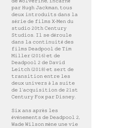
𝚍𝚎 𝚆𝚘𝚕𝚟𝚎𝚛𝚒𝚗𝚎, 𝚒𝚗𝚌𝚊𝚛𝚗é 
𝚙𝚊𝚛 𝙷𝚞𝚐𝚑 𝙹𝚊𝚌𝚔𝚖𝚊𝚗, 𝚝𝚘𝚞𝚜 
𝚍𝚎𝚞𝚡 𝚒𝚗𝚝𝚛𝚘𝚍𝚞𝚒𝚝𝚜 𝚍𝚊𝚗𝚜 𝚕𝚊 
𝚜é𝚛𝚒𝚎 𝚍𝚎 𝚏𝚒𝚕𝚖𝚜 𝚇-𝙼𝚎𝚗 𝚍𝚞 
𝚜𝚝𝚞𝚍𝚒𝚘 𝟸𝟶𝚝𝚑 𝙲𝚎𝚗𝚝𝚞𝚛𝚢 
𝚂𝚝𝚞𝚍𝚒𝚘𝚜. 𝙸𝚕 𝚜𝚎 𝚍é𝚛𝚘𝚞𝚕𝚎 
𝚍𝚊𝚗𝚜 𝚕𝚊 𝚌𝚘𝚗𝚝𝚒𝚗𝚞𝚒𝚝é 𝚍𝚎𝚜 
𝚏𝚒𝚕𝚖𝚜 𝙳𝚎𝚊𝚍𝚙𝚘𝚘𝚕 𝚍𝚎 𝚃𝚒𝚖 
𝙼𝚒𝚕𝚕𝚎𝚛 (𝟸𝟶𝟷𝟼) 𝚎𝚝 𝚍𝚎 
𝙳𝚎𝚊𝚍𝚙𝚘𝚘𝚕 𝟸 𝚍𝚎 𝙳𝚊𝚟𝚒𝚍 
𝙻𝚎𝚒𝚝𝚌𝚑 (𝟸𝟶𝟷𝟾) 𝚎𝚝 𝚜𝚎𝚛𝚝 𝚍𝚎 
𝚝𝚛𝚊𝚗𝚜𝚒𝚝𝚒𝚘𝚗 𝚎𝚗𝚝𝚛𝚎 𝚕𝚎𝚜 
𝚍𝚎𝚞𝚡 𝚞𝚗𝚒𝚟𝚎𝚛𝚜 à 𝚕𝚊 𝚜𝚞𝚒𝚝𝚎 
𝚍𝚎 𝚕'𝚊𝚌𝚚𝚞𝚒𝚜𝚒𝚝𝚒𝚘𝚗 𝚍𝚎 𝟸𝟷𝚜𝚝 
𝙲𝚎𝚗𝚝𝚞𝚛𝚢 𝙵𝚘𝚡 𝚙𝚊𝚛 𝙳𝚒𝚜𝚗𝚎𝚢.
𝚂𝚒𝚡 𝚊𝚗𝚜 𝚊𝚙𝚛è𝚜 𝚕𝚎𝚜 
é𝚟é𝚗𝚎𝚖𝚎𝚗𝚝𝚜 𝚍𝚎 𝙳𝚎𝚊𝚍𝚙𝚘𝚘𝚕 𝟸, 
𝚆𝚊𝚍𝚎 𝚆𝚒𝚕𝚜𝚘𝚗 𝚖è𝚗𝚎 𝚞𝚗𝚎 𝚟𝚒𝚎 