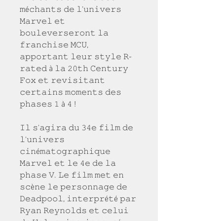
𝚖é𝚌𝚑𝚊𝚗𝚝𝚜 𝚍𝚎 𝚕’𝚞𝚗𝚒𝚟𝚎𝚛𝚜 
𝙼𝚊𝚛𝚟𝚎𝚕 𝚎𝚝 
𝚋𝚘𝚞𝚕𝚎𝚟𝚎𝚛𝚜𝚎𝚛𝚘𝚗𝚝 𝚕𝚊 
𝚏𝚛𝚊𝚗𝚌𝚑𝚒𝚜𝚎 𝙼𝙲𝚄, 
𝚊𝚙𝚙𝚘𝚛𝚝𝚊𝚗𝚝 𝚕𝚎𝚞𝚛 𝚜𝚝𝚢𝚕𝚎 𝚁-
𝚛𝚊𝚝𝚎𝚍 à 𝚕𝚊 𝟸𝟶𝚝𝚑 𝙲𝚎𝚗𝚝𝚞𝚛𝚢 
𝙵𝚘𝚡 𝚎𝚝 𝚛𝚎𝚟𝚒𝚜𝚒𝚝𝚊𝚗𝚝 
𝚌𝚎𝚛𝚝𝚊𝚒𝚗𝚜 𝚖𝚘𝚖𝚎𝚗𝚝𝚜 𝚍𝚎𝚜 
𝚙𝚑𝚊𝚜𝚎𝚜 𝟷 à 𝟺 !
𝙸𝚕 𝚜'𝚊𝚐𝚒𝚛𝚊 𝚍𝚞 𝟹𝟺𝚎 𝚏𝚒𝚕𝚖 𝚍𝚎 
𝚕'𝚞𝚗𝚒𝚟𝚎𝚛𝚜 
𝚌𝚒𝚗é𝚖𝚊𝚝𝚘𝚐𝚛𝚊𝚙𝚑𝚒𝚚𝚞𝚎 
𝙼𝚊𝚛𝚟𝚎𝚕 𝚎𝚝 𝚕𝚎 𝟺𝚎 𝚍𝚎 𝚕𝚊 
𝚙𝚑𝚊𝚜𝚎 𝚅. 𝙻𝚎 𝚏𝚒𝚕𝚖 𝚖𝚎𝚝 𝚎𝚗 
𝚜𝚌è𝚗𝚎 𝚕𝚎 𝚙𝚎𝚛𝚜𝚘𝚗𝚗𝚊𝚐𝚎 𝚍𝚎 
𝙳𝚎𝚊𝚍𝚙𝚘𝚘𝚕, 𝚒𝚗𝚝𝚎𝚛𝚙𝚛é𝚝é 𝚙𝚊𝚛 
𝚁𝚢𝚊𝚗 𝚁𝚎𝚢𝚗𝚘𝚕𝚍𝚜 𝚎𝚝 𝚌𝚎𝚕𝚞𝚒 