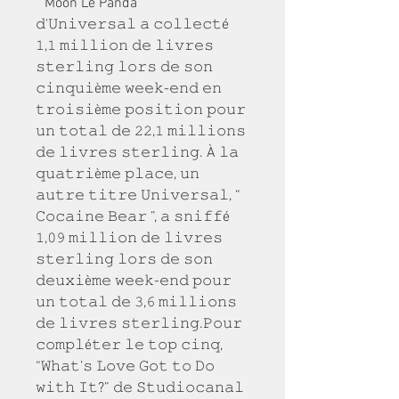
“ Moon Le Panda ” 
𝚍'𝚄𝚗𝚒𝚟𝚎𝚛𝚜𝚊𝚕 𝚊 𝚌𝚘𝚕𝚕𝚎𝚌𝚝é 
𝟷,𝟷 𝚖𝚒𝚕𝚕𝚒𝚘𝚗 𝚍𝚎 𝚕𝚒𝚟𝚛𝚎𝚜 
𝚜𝚝𝚎𝚛𝚕𝚒𝚗𝚐 𝚕𝚘𝚛𝚜 𝚍𝚎 𝚜𝚘𝚗 
𝚌𝚒𝚗𝚚𝚞𝚒è𝚖𝚎 𝚠𝚎𝚎𝚔-𝚎𝚗𝚍 𝚎𝚗 
𝚝𝚛𝚘𝚒𝚜𝚒è𝚖𝚎 𝚙𝚘𝚜𝚒𝚝𝚒𝚘𝚗 𝚙𝚘𝚞𝚛 
𝚞𝚗 𝚝𝚘𝚝𝚊𝚕 𝚍𝚎 𝟸𝟸,𝟷 𝚖𝚒𝚕𝚕𝚒𝚘𝚗𝚜 
𝚍𝚎 𝚕𝚒𝚟𝚛𝚎𝚜 𝚜𝚝𝚎𝚛𝚕𝚒𝚗𝚐. À 𝚕𝚊 
𝚚𝚞𝚊𝚝𝚛𝚒è𝚖𝚎 𝚙𝚕𝚊𝚌𝚎, 𝚞𝚗 
𝚊𝚞𝚝𝚛𝚎 𝚝𝚒𝚝𝚛𝚎 𝚄𝚗𝚒𝚟𝚎𝚛𝚜𝚊𝚕, “ 
𝙲𝚘𝚌𝚊𝚒𝚗𝚎 𝙱𝚎𝚊𝚛 ”, 𝚊 𝚜𝚗𝚒𝚏𝚏é 
𝟷,𝟶𝟿 𝚖𝚒𝚕𝚕𝚒𝚘𝚗 𝚍𝚎 𝚕𝚒𝚟𝚛𝚎𝚜 
𝚜𝚝𝚎𝚛𝚕𝚒𝚗𝚐 𝚕𝚘𝚛𝚜 𝚍𝚎 𝚜𝚘𝚗 
𝚍𝚎𝚞𝚡𝚒è𝚖𝚎 𝚠𝚎𝚎𝚔-𝚎𝚗𝚍 𝚙𝚘𝚞𝚛 
𝚞𝚗 𝚝𝚘𝚝𝚊𝚕 𝚍𝚎 𝟹,𝟼 𝚖𝚒𝚕𝚕𝚒𝚘𝚗𝚜 
𝚍𝚎 𝚕𝚒𝚟𝚛𝚎𝚜 𝚜𝚝𝚎𝚛𝚕𝚒𝚗𝚐.𝙿𝚘𝚞𝚛 
𝚌𝚘𝚖𝚙𝚕é𝚝𝚎𝚛 𝚕𝚎 𝚝𝚘𝚙 𝚌𝚒𝚗𝚚, 
“𝚆𝚑𝚊𝚝’𝚜 𝙻𝚘𝚟𝚎 𝙶𝚘𝚝 𝚝𝚘 𝙳𝚘 
𝚠𝚒𝚝𝚑 𝙸𝚝?” 𝚍𝚎 𝚂𝚝𝚞𝚍𝚒𝚘𝚌𝚊𝚗𝚊𝚕 