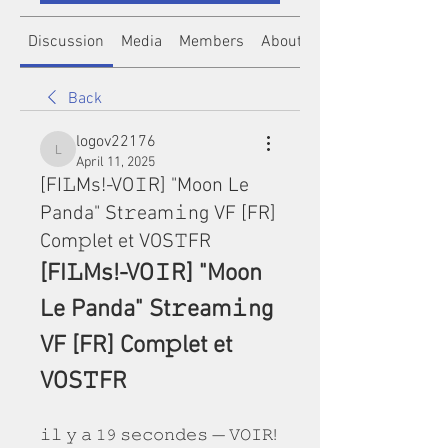
Discussion
Media
Members
About
Back
logov22176
logov22176
April 11, 2025
[FI𝙻Ms!-VO𝙸R] "Moon Le
Panda" St𝚛eam𝚒ng VF [FR]
Com𝚙let et VOS𝚃FR
[FI𝙻Ms!-VO𝙸R] "Moon 
Le Panda" St𝚛eam𝚒ng 
VF [FR] Com𝚙let et 
VOS𝚃FR
𝚒𝚕 𝚢 𝚊 𝟷𝟿 𝚜𝚎𝚌𝚘𝚗𝚍𝚎𝚜 — 𝚅𝙾𝙸𝚁! 