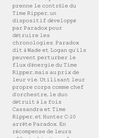
𝚙𝚛𝚎𝚗𝚗𝚎 𝚕𝚎 𝚌𝚘𝚗𝚝𝚛ô𝚕𝚎 𝚍𝚞 
𝚃𝚒𝚖𝚎 𝚁𝚒𝚙𝚙𝚎𝚛, 𝚞𝚗 
𝚍𝚒𝚜𝚙𝚘𝚜𝚒𝚝𝚒𝚏 𝚍é𝚟𝚎𝚕𝚘𝚙𝚙é 
𝚙𝚊𝚛 𝙿𝚊𝚛𝚊𝚍𝚘𝚡 𝚙𝚘𝚞𝚛 
𝚍é𝚝𝚛𝚞𝚒𝚛𝚎 𝚕𝚎𝚜 
𝚌𝚑𝚛𝚘𝚗𝚘𝚕𝚘𝚐𝚒𝚎𝚜. 𝙿𝚊𝚛𝚊𝚍𝚘𝚡 
𝚍𝚒𝚝 à 𝚆𝚊𝚍𝚎 𝚎𝚝 𝙻𝚘𝚐𝚊𝚗 𝚚𝚞'𝚒𝚕𝚜 
𝚙𝚎𝚞𝚟𝚎𝚗𝚝 𝚙𝚎𝚛𝚝𝚞𝚛𝚋𝚎𝚛 𝚕𝚎 
𝚏𝚕𝚞𝚡 𝚍'é𝚗𝚎𝚛𝚐𝚒𝚎 𝚍𝚞 𝚃𝚒𝚖𝚎 
𝚁𝚒𝚙𝚙𝚎𝚛, 𝚖𝚊𝚒𝚜 𝚊𝚞 𝚙𝚛𝚒𝚡 𝚍𝚎 
𝚕𝚎𝚞𝚛 𝚟𝚒𝚎. 𝚄𝚝𝚒𝚕𝚒𝚜𝚊𝚗𝚝 𝚕𝚎𝚞𝚛 
𝚙𝚛𝚘𝚙𝚛𝚎 𝚌𝚘𝚛𝚙𝚜 𝚌𝚘𝚖𝚖𝚎 𝚌𝚑𝚎𝚏 
𝚍'𝚘𝚛𝚌𝚑𝚎𝚜𝚝𝚛𝚎, 𝚕𝚎 𝚍𝚞𝚘 
𝚍é𝚝𝚛𝚞𝚒𝚝 à 𝚕𝚊 𝚏𝚘𝚒𝚜 
𝙲𝚊𝚜𝚜𝚊𝚗𝚍𝚛𝚊 𝚎𝚝 𝚃𝚒𝚖𝚎 
𝚁𝚒𝚙𝚙𝚎𝚛, 𝚎𝚝 𝙷𝚞𝚗𝚝𝚎𝚛 𝙲-𝟸𝟶 
𝚊𝚛𝚛ê𝚝𝚎 𝙿𝚊𝚛𝚊𝚍𝚘𝚡. 𝙴𝚗 
𝚛é𝚌𝚘𝚖𝚙𝚎𝚗𝚜𝚎 𝚍𝚎 𝚕𝚎𝚞𝚛𝚜 