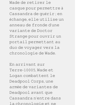
𝚆𝚊𝚍𝚎 𝚍𝚎 𝚛𝚎𝚝𝚒𝚛𝚎𝚛 𝚕𝚎 
𝚌𝚊𝚜𝚚𝚞𝚎 𝚙𝚘𝚞𝚛 𝚙𝚎𝚛𝚖𝚎𝚝𝚝𝚛𝚎 à 
𝙲𝚊𝚜𝚜𝚊𝚗𝚍𝚛𝚊 𝚍𝚎 𝚐𝚞é𝚛𝚒𝚛 ; 𝚎𝚗 
é𝚌𝚑𝚊𝚗𝚐𝚎, 𝚎𝚕𝚕𝚎 𝚞𝚝𝚒𝚕𝚒𝚜𝚎 𝚞𝚗 
𝚊𝚗𝚗𝚎𝚊𝚞 𝚍𝚎 𝚏𝚛𝚘𝚗𝚍𝚎 𝚍'𝚞𝚗𝚎 
𝚟𝚊𝚛𝚒𝚊𝚗𝚝𝚎 𝚍𝚎 𝙳𝚘𝚌𝚝𝚘𝚛 
𝚂𝚝𝚛𝚊𝚗𝚐𝚎 𝚙𝚘𝚞𝚛 𝚘𝚞𝚟𝚛𝚒𝚛 𝚞𝚗 
𝚙𝚘𝚛𝚝𝚊𝚒𝚕 𝚙𝚎𝚛𝚖𝚎𝚝𝚝𝚊𝚗𝚝 𝚊𝚞 
𝚍𝚞𝚘 𝚍𝚎 𝚟𝚘𝚢𝚊𝚐𝚎𝚛 𝚟𝚎𝚛𝚜 𝚕𝚊 
𝚌𝚑𝚛𝚘𝚗𝚘𝚕𝚘𝚐𝚒𝚎 𝚍𝚎 𝚆𝚊𝚍𝚎.
𝙴𝚗 𝚊𝚛𝚛𝚒𝚟𝚊𝚗𝚝 𝚜𝚞𝚛 
𝚃𝚎𝚛𝚛𝚎-𝟷𝟶𝟶𝟶𝟻, 𝚆𝚊𝚍𝚎 𝚎𝚝 
𝙻𝚘𝚐𝚊𝚗 𝚌𝚘𝚖𝚋𝚊𝚝𝚝𝚎𝚗𝚝 𝚕𝚎 
𝙳𝚎𝚊𝚍𝚙𝚘𝚘𝚕 𝙲𝚘𝚛𝚙𝚜, 𝚞𝚗𝚎 
𝚊𝚛𝚖é𝚎 𝚍𝚎 𝚟𝚊𝚛𝚒𝚊𝚗𝚝𝚎𝚜 𝚍𝚎 
𝙳𝚎𝚊𝚍𝚙𝚘𝚘𝚕 𝚊𝚟𝚊𝚗𝚝 𝚚𝚞𝚎 
𝙲𝚊𝚜𝚜𝚊𝚗𝚍𝚛𝚊 𝚗'𝚎𝚗𝚝𝚛𝚎 𝚍𝚊𝚗𝚜 
𝚕𝚊 𝚌𝚑𝚛𝚘𝚗𝚘𝚕𝚘𝚐𝚒𝚎 𝚎𝚝 𝚗𝚎 