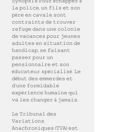
𝚂𝚢𝚗𝚘𝚙𝚜𝚒𝚜 𝙿𝚘𝚞𝚛 é𝚌𝚑𝚊𝚙𝚙𝚎𝚛 à 
𝚕𝚊 𝚙𝚘𝚕𝚒𝚌𝚎, 𝚞𝚗 𝚏𝚒𝚕𝚜 𝚎𝚝 𝚜𝚘𝚗 
𝚙è𝚛𝚎 𝚎𝚗 𝚌𝚊𝚟𝚊𝚕𝚎 𝚜𝚘𝚗𝚝 
𝚌𝚘𝚗𝚝𝚛𝚊𝚒𝚗𝚝𝚜 𝚍𝚎 𝚝𝚛𝚘𝚞𝚟𝚎𝚛 
𝚛𝚎𝚏𝚞𝚐𝚎 𝚍𝚊𝚗𝚜 𝚞𝚗𝚎 𝚌𝚘𝚕𝚘𝚗𝚒𝚎 
𝚍𝚎 𝚟𝚊𝚌𝚊𝚗𝚌𝚎𝚜 𝚙𝚘𝚞𝚛 𝚓𝚎𝚞𝚗𝚎𝚜 
𝚊𝚍𝚞𝚕𝚝𝚎𝚜 𝚎𝚗 𝚜𝚒𝚝𝚞𝚊𝚝𝚒𝚘𝚗 𝚍𝚎 
𝚑𝚊𝚗𝚍𝚒𝚌𝚊𝚙, 𝚜𝚎 𝚏𝚊𝚒𝚜𝚊𝚗𝚝 
𝚙𝚊𝚜𝚜𝚎𝚛 𝚙𝚘𝚞𝚛 𝚞𝚗 
𝚙𝚎𝚗𝚜𝚒𝚘𝚗𝚗𝚊𝚒𝚛𝚎 𝚎𝚝 𝚜𝚘𝚗 
é𝚍𝚞𝚌𝚊𝚝𝚎𝚞𝚛 𝚜𝚙é𝚌𝚒𝚊𝚕𝚒𝚜é. 𝙻𝚎 
𝚍é𝚋𝚞𝚝 𝚍𝚎𝚜 𝚎𝚖𝚖𝚎𝚛𝚍𝚎𝚜 𝚎𝚝 
𝚍’𝚞𝚗𝚎 𝚏𝚘𝚛𝚖𝚒𝚍𝚊𝚋𝚕𝚎 
𝚎𝚡𝚙é𝚛𝚒𝚎𝚗𝚌𝚎 𝚑𝚞𝚖𝚊𝚒𝚗𝚎 𝚚𝚞𝚒 
𝚟𝚊 𝚕𝚎𝚜 𝚌𝚑𝚊𝚗𝚐𝚎𝚛 à 𝚓𝚊𝚖𝚊𝚒𝚜.
𝙻𝚎 𝚃𝚛𝚒𝚋𝚞𝚗𝚊𝚕 𝚍𝚎𝚜 
𝚅𝚊𝚛𝚒𝚊𝚝𝚒𝚘𝚗𝚜 
𝙰𝚗𝚊𝚌𝚑𝚛𝚘𝚗𝚒𝚚𝚞𝚎𝚜 (𝚃𝚅𝙰) 𝚎𝚜𝚝 