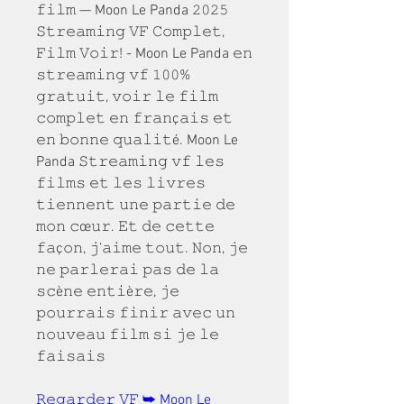
𝚏𝚒𝚕𝚖 — Moon Le Panda 𝟸𝟶𝟸𝟻 
𝚂𝚝𝚛𝚎𝚊𝚖𝚒𝚗𝚐 𝚅𝙵 𝙲𝚘𝚖𝚙𝚕𝚎𝚝, 
𝙵𝚒𝚕𝚖 𝚅𝚘𝚒𝚛! - Moon Le Panda 𝚎𝚗 
𝚜𝚝𝚛𝚎𝚊𝚖𝚒𝚗𝚐 𝚟𝚏 𝟷𝟶𝟶% 
𝚐𝚛𝚊𝚝𝚞𝚒𝚝, 𝚟𝚘𝚒𝚛 𝚕𝚎 𝚏𝚒𝚕𝚖 
𝚌𝚘𝚖𝚙𝚕𝚎𝚝 𝚎𝚗 𝚏𝚛𝚊𝚗ç𝚊𝚒𝚜 𝚎𝚝 
𝚎𝚗 𝚋𝚘𝚗𝚗𝚎 𝚚𝚞𝚊𝚕𝚒𝚝é. Moon Le 
Panda 𝚂𝚝𝚛𝚎𝚊𝚖𝚒𝚗𝚐 𝚟𝚏 𝚕𝚎𝚜 
𝚏𝚒𝚕𝚖𝚜 𝚎𝚝 𝚕𝚎𝚜 𝚕𝚒𝚟𝚛𝚎𝚜 
𝚝𝚒𝚎𝚗𝚗𝚎𝚗𝚝 𝚞𝚗𝚎 𝚙𝚊𝚛𝚝𝚒𝚎 𝚍𝚎 
𝚖𝚘𝚗 𝚌œ𝚞𝚛. 𝙴𝚝 𝚍𝚎 𝚌𝚎𝚝𝚝𝚎 
𝚏𝚊ç𝚘𝚗, 𝚓’𝚊𝚒𝚖𝚎 𝚝𝚘𝚞𝚝. 𝙽𝚘𝚗, 𝚓𝚎 
𝚗𝚎 𝚙𝚊𝚛𝚕𝚎𝚛𝚊𝚒 𝚙𝚊𝚜 𝚍𝚎 𝚕𝚊 
𝚜𝚌è𝚗𝚎 𝚎𝚗𝚝𝚒è𝚛𝚎, 𝚓𝚎 
𝚙𝚘𝚞𝚛𝚛𝚊𝚒𝚜 𝚏𝚒𝚗𝚒𝚛 𝚊𝚟𝚎𝚌 𝚞𝚗 
𝚗𝚘𝚞𝚟𝚎𝚊𝚞 𝚏𝚒𝚕𝚖 𝚜𝚒 𝚓𝚎 𝚕𝚎 
𝚏𝚊𝚒𝚜𝚊𝚒𝚜
𝚁𝚎𝚐𝚊𝚛𝚍𝚎𝚛 𝚅𝙵 ➥ Moon Le 