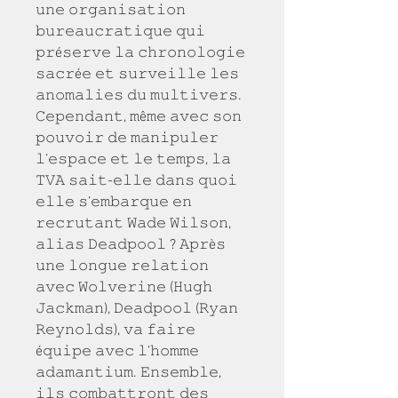
𝚞𝚗𝚎 𝚘𝚛𝚐𝚊𝚗𝚒𝚜𝚊𝚝𝚒𝚘𝚗 
𝚋𝚞𝚛𝚎𝚊𝚞𝚌𝚛𝚊𝚝𝚒𝚚𝚞𝚎 𝚚𝚞𝚒 
𝚙𝚛é𝚜𝚎𝚛𝚟𝚎 𝚕𝚊 𝚌𝚑𝚛𝚘𝚗𝚘𝚕𝚘𝚐𝚒𝚎 
𝚜𝚊𝚌𝚛é𝚎 𝚎𝚝 𝚜𝚞𝚛𝚟𝚎𝚒𝚕𝚕𝚎 𝚕𝚎𝚜 
𝚊𝚗𝚘𝚖𝚊𝚕𝚒𝚎𝚜 𝚍𝚞 𝚖𝚞𝚕𝚝𝚒𝚟𝚎𝚛𝚜. 
𝙲𝚎𝚙𝚎𝚗𝚍𝚊𝚗𝚝, 𝚖ê𝚖𝚎 𝚊𝚟𝚎𝚌 𝚜𝚘𝚗 
𝚙𝚘𝚞𝚟𝚘𝚒𝚛 𝚍𝚎 𝚖𝚊𝚗𝚒𝚙𝚞𝚕𝚎𝚛 
𝚕’𝚎𝚜𝚙𝚊𝚌𝚎 𝚎𝚝 𝚕𝚎 𝚝𝚎𝚖𝚙𝚜, 𝚕𝚊 
𝚃𝚅𝙰 𝚜𝚊𝚒𝚝-𝚎𝚕𝚕𝚎 𝚍𝚊𝚗𝚜 𝚚𝚞𝚘𝚒 
𝚎𝚕𝚕𝚎 𝚜’𝚎𝚖𝚋𝚊𝚛𝚚𝚞𝚎 𝚎𝚗 
𝚛𝚎𝚌𝚛𝚞𝚝𝚊𝚗𝚝 𝚆𝚊𝚍𝚎 𝚆𝚒𝚕𝚜𝚘𝚗, 
𝚊𝚕𝚒𝚊𝚜 𝙳𝚎𝚊𝚍𝚙𝚘𝚘𝚕 ? 𝙰𝚙𝚛è𝚜 
𝚞𝚗𝚎 𝚕𝚘𝚗𝚐𝚞𝚎 𝚛𝚎𝚕𝚊𝚝𝚒𝚘𝚗 
𝚊𝚟𝚎𝚌 𝚆𝚘𝚕𝚟𝚎𝚛𝚒𝚗𝚎 (𝙷𝚞𝚐𝚑 
𝙹𝚊𝚌𝚔𝚖𝚊𝚗), 𝙳𝚎𝚊𝚍𝚙𝚘𝚘𝚕 (𝚁𝚢𝚊𝚗 
𝚁𝚎𝚢𝚗𝚘𝚕𝚍𝚜), 𝚟𝚊 𝚏𝚊𝚒𝚛𝚎 
é𝚚𝚞𝚒𝚙𝚎 𝚊𝚟𝚎𝚌 𝚕’𝚑𝚘𝚖𝚖𝚎 
𝚊𝚍𝚊𝚖𝚊𝚗𝚝𝚒𝚞𝚖. 𝙴𝚗𝚜𝚎𝚖𝚋𝚕𝚎, 
𝚒𝚕𝚜 𝚌𝚘𝚖𝚋𝚊𝚝𝚝𝚛𝚘𝚗𝚝 𝚍𝚎𝚜 