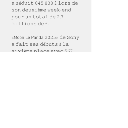
𝚊 𝚜é𝚍𝚞𝚒𝚝 𝟾𝟺𝟻 𝟾𝟹𝟾 £ 𝚕𝚘𝚛𝚜 𝚍𝚎 
𝚜𝚘𝚗 𝚍𝚎𝚞𝚡𝚒è𝚖𝚎 𝚠𝚎𝚎𝚔-𝚎𝚗𝚍 
𝚙𝚘𝚞𝚛 𝚞𝚗 𝚝𝚘𝚝𝚊𝚕 𝚍𝚎 𝟸,𝟽 
𝚖𝚒𝚕𝚕𝚒𝚘𝚗𝚜 𝚍𝚎 £.
«Moon Le Panda 𝟸𝟶𝟸𝟻» 𝚍𝚎 𝚂𝚘𝚗𝚢 
𝚊 𝚏𝚊𝚒𝚝 𝚜𝚎𝚜 𝚍é𝚋𝚞𝚝𝚜 à 𝚕𝚊 
𝚜𝚒𝚡𝚒è𝚖𝚎 𝚙𝚕𝚊𝚌𝚎 𝚊𝚟𝚎𝚌 𝟻𝟼𝟽 
𝟼𝟹𝟾 £ 𝚎𝚝 𝚕'𝚊𝚞𝚝𝚛𝚎 𝚍é𝚋𝚞𝚝 𝚍𝚞 
𝚠𝚎𝚎𝚔-𝚎𝚗𝚍 é𝚝𝚊𝚒𝚝 «𝙷𝚎𝚊𝚟𝚎𝚗 
𝚒𝚗 𝙷𝚎𝚕𝚕» 𝚍𝚎 𝙼𝚊𝚐𝚗𝚎𝚝𝚎𝚜, 𝚚𝚞𝚒 
𝚜'𝚎𝚜𝚝 𝚒𝚗𝚌𝚕𝚒𝚗é 𝚎𝚗 𝟷𝟶𝚎 
𝚙𝚘𝚜𝚒𝚝𝚒𝚘𝚗 𝚊𝚟𝚎𝚌 𝟷𝟺𝟼 𝟹𝟷𝟾 £.
“𝙲𝚕𝚘𝚜𝚎” 𝚍𝚎 𝙼𝚄𝙱𝙸 𝚊 𝚏𝚊𝚒𝚝 
𝚜𝚎𝚜 𝚍é𝚋𝚞𝚝𝚜 à 𝚕𝚊 𝟷𝟷𝚎 𝚙𝚕𝚊𝚌𝚎 
𝚊𝚟𝚎𝚌 𝟷𝟸𝟾 𝟻𝟶𝟷 £. “𝙰𝚏𝚝𝚎𝚛𝚜𝚞𝚗” 
𝚍𝚎 𝙼𝚄𝙱𝙸 𝚎𝚜𝚝 𝚝𝚘𝚞𝚓𝚘𝚞𝚛𝚜 
𝚊𝚞𝚜𝚜𝚒 𝚏𝚘𝚛𝚝, 𝚊𝚟𝚎𝚌 𝚞𝚗𝚎 