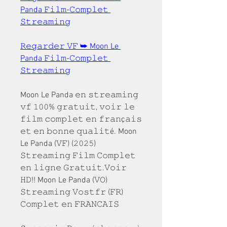
Panda 𝙵𝚒𝚕𝚖-𝙲𝚘𝚖𝚙𝚕𝚎𝚝 
𝚂𝚝𝚛𝚎𝚊𝚖𝚒𝚗𝚐
𝚁𝚎𝚐𝚊𝚛𝚍𝚎𝚛 𝚅𝙵 ➥ Moon Le 
Panda 𝙵𝚒𝚕𝚖-𝙲𝚘𝚖𝚙𝚕𝚎𝚝 
𝚂𝚝𝚛𝚎𝚊𝚖𝚒𝚗𝚐
Moon Le Panda 𝚎𝚗 𝚜𝚝𝚛𝚎𝚊𝚖𝚒𝚗𝚐 
𝚟𝚏 𝟷𝟶𝟶% 𝚐𝚛𝚊𝚝𝚞𝚒𝚝, 𝚟𝚘𝚒𝚛 𝚕𝚎 
𝚏𝚒𝚕𝚖 𝚌𝚘𝚖𝚙𝚕𝚎𝚝 𝚎𝚗 𝚏𝚛𝚊𝚗ç𝚊𝚒𝚜 
𝚎𝚝 𝚎𝚗 𝚋𝚘𝚗𝚗𝚎 𝚚𝚞𝚊𝚕𝚒𝚝é. Moon 
Le Panda (𝚅𝙵) (𝟸𝟶𝟸𝟻) 
𝚂𝚝𝚛𝚎𝚊𝚖𝚒𝚗𝚐 𝙵𝚒𝚕𝚖 𝙲𝚘𝚖𝚙𝚕𝚎𝚝 
𝚎𝚗 𝚕𝚒𝚐𝚗𝚎 𝙶𝚛𝚊𝚝𝚞𝚒𝚝.𝚅𝚘𝚒𝚛 
𝙷𝙳!! Moon Le Panda (𝚅𝙾) 
𝚂𝚝𝚛𝚎𝚊𝚖𝚒𝚗𝚐 𝚅𝚘𝚜𝚝𝚏𝚛 (𝙵𝚁) 
𝙲𝚘𝚖𝚙𝚕𝚎𝚝 𝚎𝚗 𝙵𝚁𝙰𝙽𝙲𝙰𝙸𝚂