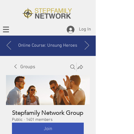
Log In
Online Course: Unsung Heroes
Groups
Stepfamily Network Group
Public
·
1401 members
Join