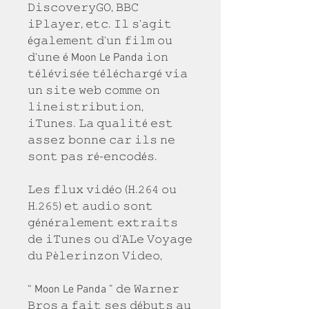
𝙳𝚒𝚜𝚌𝚘𝚟𝚎𝚛𝚢𝙶𝙾, 𝙱𝙱𝙲 
𝚒𝙿𝚕𝚊𝚢𝚎𝚛, 𝚎𝚝𝚌. 𝙸𝚕 𝚜’𝚊𝚐𝚒𝚝 
é𝚐𝚊𝚕𝚎𝚖𝚎𝚗𝚝 𝚍’𝚞𝚗 𝚏𝚒𝚕𝚖 𝚘𝚞 
𝚍’𝚞𝚗𝚎 é Moon Le Panda 𝚒𝚘𝚗 
𝚝é𝚕é𝚟𝚒𝚜é𝚎 𝚝é𝚕é𝚌𝚑𝚊𝚛𝚐é 𝚟𝚒𝚊 
𝚞𝚗 𝚜𝚒𝚝𝚎 𝚠𝚎𝚋 𝚌𝚘𝚖𝚖𝚎 𝚘𝚗 
𝚕𝚒𝚗𝚎𝚒𝚜𝚝𝚛𝚒𝚋𝚞𝚝𝚒𝚘𝚗, 
𝚒𝚃𝚞𝚗𝚎𝚜. 𝙻𝚊 𝚚𝚞𝚊𝚕𝚒𝚝é 𝚎𝚜𝚝 
𝚊𝚜𝚜𝚎𝚣 𝚋𝚘𝚗𝚗𝚎 𝚌𝚊𝚛 𝚒𝚕𝚜 𝚗𝚎 
𝚜𝚘𝚗𝚝 𝚙𝚊𝚜 𝚛é-𝚎𝚗𝚌𝚘𝚍é𝚜.
𝙻𝚎𝚜 𝚏𝚕𝚞𝚡 𝚟𝚒𝚍é𝚘 (𝙷.𝟸𝟼𝟺 𝚘𝚞 
𝙷.𝟸𝟼𝟻) 𝚎𝚝 𝚊𝚞𝚍𝚒𝚘 𝚜𝚘𝚗𝚝 
𝚐é𝚗é𝚛𝚊𝚕𝚎𝚖𝚎𝚗𝚝 𝚎𝚡𝚝𝚛𝚊𝚒𝚝𝚜 
𝚍𝚎 𝚒𝚃𝚞𝚗𝚎𝚜 𝚘𝚞 𝚍’𝙰𝙻𝚎 𝚅𝚘𝚢𝚊𝚐𝚎 
𝚍𝚞 𝙿è𝚕𝚎𝚛𝚒𝚗𝚣𝚘𝚗 𝚅𝚒𝚍𝚎𝚘,
“ Moon Le Panda ” 𝚍𝚎 𝚆𝚊𝚛𝚗𝚎𝚛 
𝙱𝚛𝚘𝚜 𝚊 𝚏𝚊𝚒𝚝 𝚜𝚎𝚜 𝚍é𝚋𝚞𝚝𝚜 𝚊𝚞 