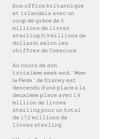
𝚋𝚘𝚡-𝚘𝚏𝚏𝚒𝚌𝚎 𝚋𝚛𝚒𝚝𝚊𝚗𝚗𝚒𝚚𝚞𝚎 
𝚎𝚝 𝚒𝚛𝚕𝚊𝚗𝚍𝚊𝚒𝚜 𝚊𝚟𝚎𝚌 𝚞𝚗 
𝚌𝚘𝚞𝚙 𝚍𝚎 𝚐𝚛â𝚌𝚎 𝚍𝚎 𝟻 
𝚖𝚒𝚕𝚕𝚒𝚘𝚗𝚜 𝚍𝚎 𝚕𝚒𝚟𝚛𝚎𝚜 
𝚜𝚝𝚎𝚛𝚕𝚒𝚗𝚐 (𝟻,𝟿 𝚖𝚒𝚕𝚕𝚒𝚘𝚗𝚜 𝚍𝚎 
𝚍𝚘𝚕𝚕𝚊𝚛𝚜), 𝚜𝚎𝚕𝚘𝚗 𝚕𝚎𝚜 
𝚌𝚑𝚒𝚏𝚏𝚛𝚎𝚜 𝚍𝚎 𝙲𝚘𝚖𝚜𝚌𝚘𝚛𝚎.
𝙰𝚞 𝚌𝚘𝚞𝚛𝚜 𝚍𝚎 𝚜𝚘𝚗 
𝚝𝚛𝚘𝚒𝚜𝚒è𝚖𝚎 𝚠𝚎𝚎𝚔-𝚎𝚗𝚍, “ Moon 
Le Panda ” 𝚍𝚎 𝙳𝚒𝚜𝚗𝚎𝚢 𝚎𝚜𝚝 
𝚍𝚎𝚜𝚌𝚎𝚗𝚍𝚞 𝚍'𝚞𝚗𝚎 𝚙𝚕𝚊𝚌𝚎 à 𝚕𝚊 
𝚍𝚎𝚞𝚡𝚒è𝚖𝚎 𝚙𝚕𝚊𝚌𝚎 𝚊𝚟𝚎𝚌 𝟷,𝟺 
𝚖𝚒𝚕𝚕𝚒𝚘𝚗 𝚍𝚎 𝚕𝚒𝚟𝚛𝚎𝚜 
𝚜𝚝𝚎𝚛𝚕𝚒𝚗𝚐 𝚙𝚘𝚞𝚛 𝚞𝚗 𝚝𝚘𝚝𝚊𝚕 
𝚍𝚎 𝟷𝟽,𝟸 𝚖𝚒𝚕𝚕𝚒𝚘𝚗𝚜 𝚍𝚎 
𝚕𝚒𝚟𝚛𝚎𝚜 𝚜𝚝𝚎𝚛𝚕𝚒𝚗𝚐.