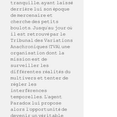
𝚝𝚛𝚊𝚗𝚚𝚞𝚒𝚕𝚕𝚎, 𝚊𝚢𝚊𝚗𝚝 𝚕𝚊𝚒𝚜𝚜é 
𝚍𝚎𝚛𝚛𝚒è𝚛𝚎 𝚕𝚞𝚒 𝚜𝚘𝚗 é𝚙𝚘𝚚𝚞𝚎 
𝚍𝚎 𝚖𝚎𝚛𝚌𝚎𝚗𝚊𝚒𝚛𝚎 𝚎𝚝 
𝚌𝚑𝚎𝚛𝚌𝚑𝚎 𝚍𝚎𝚜 𝚙𝚎𝚝𝚒𝚝𝚜 
𝚋𝚘𝚞𝚕𝚘𝚝𝚜. 𝙹𝚞𝚜𝚚𝚞'𝚊𝚞 𝚓𝚘𝚞𝚛 𝚘ù 
𝚒𝚕 𝚎𝚜𝚝 𝚛𝚎𝚝𝚛𝚘𝚞𝚟é 𝚙𝚊𝚛 𝚕𝚎 
𝚃𝚛𝚒𝚋𝚞𝚗𝚊𝚕 𝚍𝚎𝚜 𝚅𝚊𝚛𝚒𝚊𝚝𝚒𝚘𝚗𝚜 
𝙰𝚗𝚊𝚌𝚑𝚛𝚘𝚗𝚒𝚚𝚞𝚎𝚜 (𝚃𝚅𝙰), 𝚞𝚗𝚎 
𝚘𝚛𝚐𝚊𝚗𝚒𝚜𝚊𝚝𝚒𝚘𝚗 𝚍𝚘𝚗𝚝 𝚕𝚊 
𝚖𝚒𝚜𝚜𝚒𝚘𝚗 𝚎𝚜𝚝 𝚍𝚎 
𝚜𝚞𝚛𝚟𝚎𝚒𝚕𝚕𝚎𝚛 𝚕𝚎𝚜 
𝚍𝚒𝚏𝚏é𝚛𝚎𝚗𝚝𝚎𝚜 𝚛é𝚊𝚕𝚒𝚝é𝚜 𝚍𝚞 
𝚖𝚞𝚕𝚝𝚒𝚟𝚎𝚛𝚜 𝚎𝚝 𝚝𝚎𝚗𝚝𝚎𝚛 𝚍𝚎 
𝚛é𝚐𝚕𝚎𝚛 𝚕𝚎𝚜 
𝚒𝚗𝚝𝚎𝚛𝚏é𝚛𝚎𝚗𝚌𝚎𝚜 
𝚝𝚎𝚖𝚙𝚘𝚛𝚎𝚕𝚕𝚎𝚜. 𝙻'𝚊𝚐𝚎𝚗𝚝 
𝙿𝚊𝚛𝚊𝚍𝚘𝚡 𝚕𝚞𝚒 𝚙𝚛𝚘𝚙𝚘𝚜𝚎 
𝚊𝚕𝚘𝚛𝚜 𝚕'𝚘𝚙𝚙𝚘𝚛𝚝𝚞𝚗𝚒𝚝é 𝚍𝚎 
𝚍𝚎𝚟𝚎𝚗𝚒𝚛 𝚞𝚗 𝚟é𝚛𝚒𝚝𝚊𝚋𝚕𝚎 