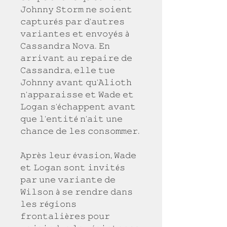
𝙹𝚘𝚑𝚗𝚗𝚢 𝚂𝚝𝚘𝚛𝚖 𝚗𝚎 𝚜𝚘𝚒𝚎𝚗𝚝 
𝚌𝚊𝚙𝚝𝚞𝚛é𝚜 𝚙𝚊𝚛 𝚍'𝚊𝚞𝚝𝚛𝚎𝚜 
𝚟𝚊𝚛𝚒𝚊𝚗𝚝𝚎𝚜 𝚎𝚝 𝚎𝚗𝚟𝚘𝚢é𝚜 à 
𝙲𝚊𝚜𝚜𝚊𝚗𝚍𝚛𝚊 𝙽𝚘𝚟𝚊. 𝙴𝚗 
𝚊𝚛𝚛𝚒𝚟𝚊𝚗𝚝 𝚊𝚞 𝚛𝚎𝚙𝚊𝚒𝚛𝚎 𝚍𝚎 
𝙲𝚊𝚜𝚜𝚊𝚗𝚍𝚛𝚊, 𝚎𝚕𝚕𝚎 𝚝𝚞𝚎 
𝙹𝚘𝚑𝚗𝚗𝚢 𝚊𝚟𝚊𝚗𝚝 𝚚𝚞'𝙰𝚕𝚒𝚘𝚝𝚑 
𝚗'𝚊𝚙𝚙𝚊𝚛𝚊𝚒𝚜𝚜𝚎 𝚎𝚝 𝚆𝚊𝚍𝚎 𝚎𝚝 
𝙻𝚘𝚐𝚊𝚗 𝚜'é𝚌𝚑𝚊𝚙𝚙𝚎𝚗𝚝 𝚊𝚟𝚊𝚗𝚝 
𝚚𝚞𝚎 𝚕'𝚎𝚗𝚝𝚒𝚝é 𝚗'𝚊𝚒𝚝 𝚞𝚗𝚎 
𝚌𝚑𝚊𝚗𝚌𝚎 𝚍𝚎 𝚕𝚎𝚜 𝚌𝚘𝚗𝚜𝚘𝚖𝚖𝚎𝚛.
𝙰𝚙𝚛è𝚜 𝚕𝚎𝚞𝚛 é𝚟𝚊𝚜𝚒𝚘𝚗, 𝚆𝚊𝚍𝚎 
𝚎𝚝 𝙻𝚘𝚐𝚊𝚗 𝚜𝚘𝚗𝚝 𝚒𝚗𝚟𝚒𝚝é𝚜 
𝚙𝚊𝚛 𝚞𝚗𝚎 𝚟𝚊𝚛𝚒𝚊𝚗𝚝𝚎 𝚍𝚎 
𝚆𝚒𝚕𝚜𝚘𝚗 à 𝚜𝚎 𝚛𝚎𝚗𝚍𝚛𝚎 𝚍𝚊𝚗𝚜 
𝚕𝚎𝚜 𝚛é𝚐𝚒𝚘𝚗𝚜 
𝚏𝚛𝚘𝚗𝚝𝚊𝚕𝚒è𝚛𝚎𝚜 𝚙𝚘𝚞𝚛 