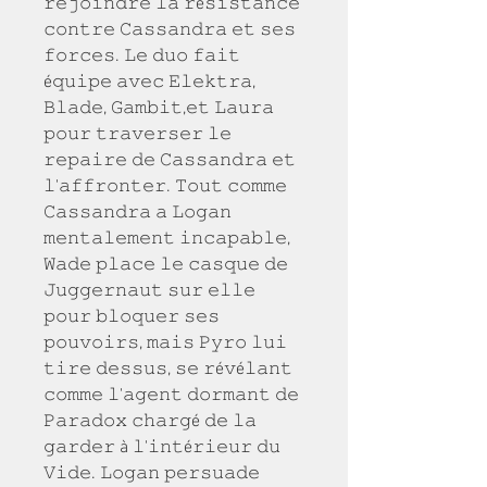
𝚛𝚎𝚓𝚘𝚒𝚗𝚍𝚛𝚎 𝚕𝚊 𝚛é𝚜𝚒𝚜𝚝𝚊𝚗𝚌𝚎 
𝚌𝚘𝚗𝚝𝚛𝚎 𝙲𝚊𝚜𝚜𝚊𝚗𝚍𝚛𝚊 𝚎𝚝 𝚜𝚎𝚜 
𝚏𝚘𝚛𝚌𝚎𝚜. 𝙻𝚎 𝚍𝚞𝚘 𝚏𝚊𝚒𝚝 
é𝚚𝚞𝚒𝚙𝚎 𝚊𝚟𝚎𝚌 𝙴𝚕𝚎𝚔𝚝𝚛𝚊, 
𝙱𝚕𝚊𝚍𝚎, 𝙶𝚊𝚖𝚋𝚒𝚝,𝚎𝚝 𝙻𝚊𝚞𝚛𝚊 
𝚙𝚘𝚞𝚛 𝚝𝚛𝚊𝚟𝚎𝚛𝚜𝚎𝚛 𝚕𝚎 
𝚛𝚎𝚙𝚊𝚒𝚛𝚎 𝚍𝚎 𝙲𝚊𝚜𝚜𝚊𝚗𝚍𝚛𝚊 𝚎𝚝 
𝚕'𝚊𝚏𝚏𝚛𝚘𝚗𝚝𝚎𝚛. 𝚃𝚘𝚞𝚝 𝚌𝚘𝚖𝚖𝚎 
𝙲𝚊𝚜𝚜𝚊𝚗𝚍𝚛𝚊 𝚊 𝙻𝚘𝚐𝚊𝚗 
𝚖𝚎𝚗𝚝𝚊𝚕𝚎𝚖𝚎𝚗𝚝 𝚒𝚗𝚌𝚊𝚙𝚊𝚋𝚕𝚎, 
𝚆𝚊𝚍𝚎 𝚙𝚕𝚊𝚌𝚎 𝚕𝚎 𝚌𝚊𝚜𝚚𝚞𝚎 𝚍𝚎 
𝙹𝚞𝚐𝚐𝚎𝚛𝚗𝚊𝚞𝚝 𝚜𝚞𝚛 𝚎𝚕𝚕𝚎 
𝚙𝚘𝚞𝚛 𝚋𝚕𝚘𝚚𝚞𝚎𝚛 𝚜𝚎𝚜 
𝚙𝚘𝚞𝚟𝚘𝚒𝚛𝚜, 𝚖𝚊𝚒𝚜 𝙿𝚢𝚛𝚘 𝚕𝚞𝚒 
𝚝𝚒𝚛𝚎 𝚍𝚎𝚜𝚜𝚞𝚜, 𝚜𝚎 𝚛é𝚟é𝚕𝚊𝚗𝚝 
𝚌𝚘𝚖𝚖𝚎 𝚕'𝚊𝚐𝚎𝚗𝚝 𝚍𝚘𝚛𝚖𝚊𝚗𝚝 𝚍𝚎 
𝙿𝚊𝚛𝚊𝚍𝚘𝚡 𝚌𝚑𝚊𝚛𝚐é 𝚍𝚎 𝚕𝚊 
𝚐𝚊𝚛𝚍𝚎𝚛 à 𝚕'𝚒𝚗𝚝é𝚛𝚒𝚎𝚞𝚛 𝚍𝚞 
𝚅𝚒𝚍𝚎. 𝙻𝚘𝚐𝚊𝚗 𝚙𝚎𝚛𝚜𝚞𝚊𝚍𝚎 