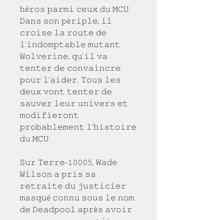
𝚑é𝚛𝚘𝚜 𝚙𝚊𝚛𝚖𝚒 𝚌𝚎𝚞𝚡 𝚍𝚞 𝙼𝙲𝚄. 
𝙳𝚊𝚗𝚜 𝚜𝚘𝚗 𝚙é𝚛𝚒𝚙𝚕𝚎, 𝚒𝚕 
𝚌𝚛𝚘𝚒𝚜𝚎 𝚕𝚊 𝚛𝚘𝚞𝚝𝚎 𝚍𝚎 
𝚕'𝚒𝚗𝚍𝚘𝚖𝚙𝚝𝚊𝚋𝚕𝚎 𝚖𝚞𝚝𝚊𝚗𝚝 
𝚆𝚘𝚕𝚟𝚎𝚛𝚒𝚗𝚎, 𝚚𝚞'𝚒𝚕 𝚟𝚊 
𝚝𝚎𝚗𝚝𝚎𝚛 𝚍𝚎 𝚌𝚘𝚗𝚟𝚊𝚒𝚗𝚌𝚛𝚎 
𝚙𝚘𝚞𝚛 𝚕'𝚊𝚒𝚍𝚎𝚛. 𝚃𝚘𝚞𝚜 𝚕𝚎𝚜 
𝚍𝚎𝚞𝚡 𝚟𝚘𝚗𝚝 𝚝𝚎𝚗𝚝𝚎𝚛 𝚍𝚎 
𝚜𝚊𝚞𝚟𝚎𝚛 𝚕𝚎𝚞𝚛 𝚞𝚗𝚒𝚟𝚎𝚛𝚜 𝚎𝚝 
𝚖𝚘𝚍𝚒𝚏𝚒𝚎𝚛𝚘𝚗𝚝 
𝚙𝚛𝚘𝚋𝚊𝚋𝚕𝚎𝚖𝚎𝚗𝚝 𝚕'𝚑𝚒𝚜𝚝𝚘𝚒𝚛𝚎 
𝚍𝚞 𝙼𝙲𝚄
𝚂𝚞𝚛 𝚃𝚎𝚛𝚛𝚎-𝟷𝟶𝟶𝟶𝟻, 𝚆𝚊𝚍𝚎 
𝚆𝚒𝚕𝚜𝚘𝚗 𝚊 𝚙𝚛𝚒𝚜 𝚜𝚊 
𝚛𝚎𝚝𝚛𝚊𝚒𝚝𝚎 𝚍𝚞 𝚓𝚞𝚜𝚝𝚒𝚌𝚒𝚎𝚛 
𝚖𝚊𝚜𝚚𝚞é 𝚌𝚘𝚗𝚗𝚞 𝚜𝚘𝚞𝚜 𝚕𝚎 𝚗𝚘𝚖 
𝚍𝚎 𝙳𝚎𝚊𝚍𝚙𝚘𝚘𝚕 𝚊𝚙𝚛è𝚜 𝚊𝚟𝚘𝚒𝚛 