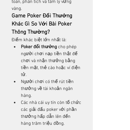
toán, phân tích và tâm lý vững 
vàng.
Game Poker Đổi Thưởng 
Khác Gì So Với Bài Poker 
Thông Thường?
Điểm khác biệt lớn nhất là:
Poker đổi thưởng
 cho phép 
người chơi nạp tiền thật để 
chơi và nhận thưởng bằng 
tiền mặt, thẻ cào hoặc ví điện 
tử.
Người chơi có thể rút tiền 
thưởng về tài khoản ngân 
hàng.
Các nhà cái uy tín còn tổ chức 
các giải đấu poker với phần 
thưởng hấp dẫn lên đến 
hàng trăm triệu đồng.