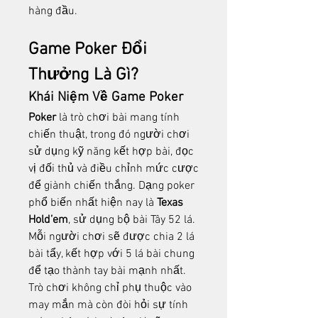
hàng đầu.
Game Poker Đổi 
Thưởng Là Gì?
Khái Niệm Về Game Poker
Poker
 là trò chơi bài mang tính 
chiến thuật, trong đó người chơi 
sử dụng kỹ năng kết hợp bài, đọc 
vị đối thủ và điều chỉnh mức cược 
để giành chiến thắng. Dạng poker 
phổ biến nhất hiện nay là 
Texas 
Hold’em
, sử dụng bộ bài Tây 52 lá.
Mỗi người chơi sẽ được chia 2 lá 
bài tẩy, kết hợp với 5 lá bài chung 
để tạo thành tay bài mạnh nhất. 
Trò chơi không chỉ phụ thuộc vào 
may mắn mà còn đòi hỏi sự tính 