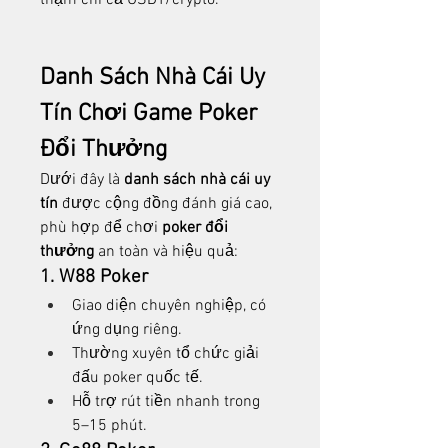
thậm chí cả USDT/crypto.
Danh Sách Nhà Cái Uy 
Tín Chơi Game Poker 
Đổi Thưởng
Dưới đây là 
danh sách nhà cái uy 
tín
 được cộng đồng đánh giá cao, 
phù hợp để chơi 
poker đổi 
thưởng
 an toàn và hiệu quả:
1. W88 Poker
Giao diện chuyên nghiệp, có 
ứng dụng riêng.
Thường xuyên tổ chức giải 
đấu poker quốc tế.
Hỗ trợ rút tiền nhanh trong 
5–15 phút.