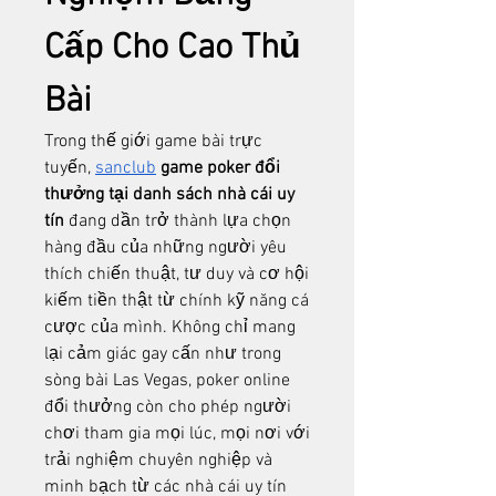
Cấp Cho Cao Thủ 
Bài
Trong thế giới game bài trực 
tuyến, 
sanclub
game poker đổi 
thưởng tại danh sách nhà cái uy 
tín
 đang dần trở thành lựa chọn 
hàng đầu của những người yêu 
thích chiến thuật, tư duy và cơ hội 
kiếm tiền thật từ chính kỹ năng cá 
cược của mình. Không chỉ mang 
lại cảm giác gay cấn như trong 
sòng bài Las Vegas, poker online 
đổi thưởng còn cho phép người 
chơi tham gia mọi lúc, mọi nơi với 
trải nghiệm chuyên nghiệp và 
minh bạch từ các nhà cái uy tín 