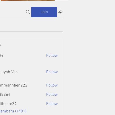
Join
s
Fr
Follow
 Huynh Van
Follow
ammanhtien222
Follow
htien222
88864
Follow
4
lthcare24
Follow
Members (1401)