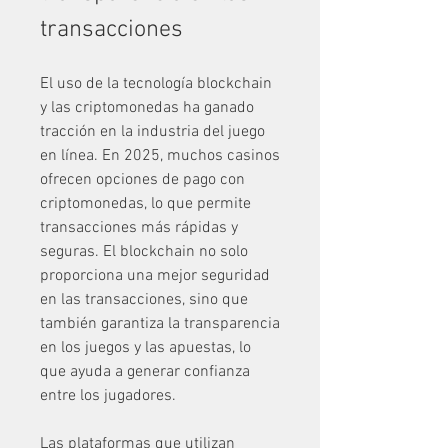
transacciones
El uso de la tecnología blockchain 
y las criptomonedas ha ganado 
tracción en la industria del juego 
en línea. En 2025, muchos casinos 
ofrecen opciones de pago con 
criptomonedas, lo que permite 
transacciones más rápidas y 
seguras. El blockchain no solo 
proporciona una mejor seguridad 
en las transacciones, sino que 
también garantiza la transparencia 
en los juegos y las apuestas, lo 
que ayuda a generar confianza 
entre los jugadores.
Las plataformas que utilizan 