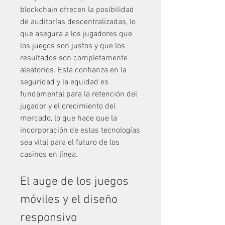
blockchain ofrecen la posibilidad 
de auditorías descentralizadas, lo 
que asegura a los jugadores que 
los juegos son justos y que los 
resultados son completamente 
aleatorios. Esta confianza en la 
seguridad y la equidad es 
fundamental para la retención del 
jugador y el crecimiento del 
mercado, lo que hace que la 
incorporación de estas tecnologías 
sea vital para el futuro de los 
casinos en línea.
El auge de los juegos 
móviles y el diseño 
responsivo