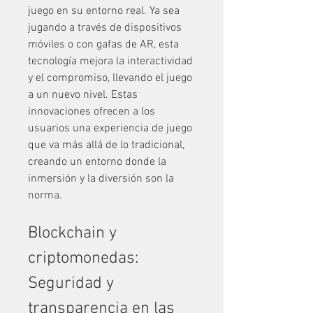
juego en su entorno real. Ya sea 
jugando a través de dispositivos 
móviles o con gafas de AR, esta 
tecnología mejora la interactividad 
y el compromiso, llevando el juego 
a un nuevo nivel. Estas 
innovaciones ofrecen a los 
usuarios una experiencia de juego 
que va más allá de lo tradicional, 
creando un entorno donde la 
inmersión y la diversión son la 
norma.
Blockchain y 
criptomonedas: 
Seguridad y 
transparencia en las 