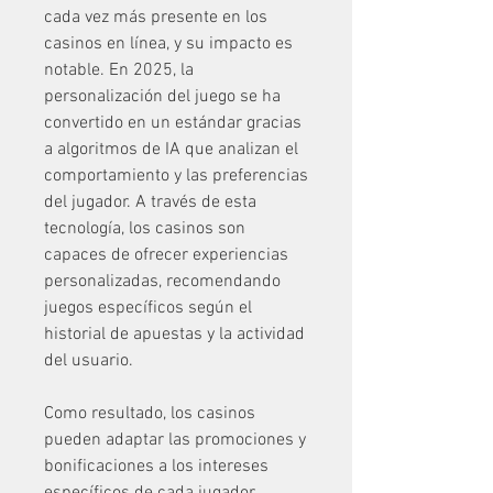
cada vez más presente en los 
casinos en línea, y su impacto es 
notable. En 2025, la 
personalización del juego se ha 
convertido en un estándar gracias 
a algoritmos de IA que analizan el 
comportamiento y las preferencias 
del jugador. A través de esta 
tecnología, los casinos son 
capaces de ofrecer experiencias 
personalizadas, recomendando 
juegos específicos según el 
historial de apuestas y la actividad 
del usuario.
Como resultado, los casinos 
pueden adaptar las promociones y 
bonificaciones a los intereses 
específicos de cada jugador, 