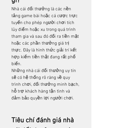
gì?
Nhà cái đổi thưởng là các nền 
tảng game bài hoặc cá cược trực 
tuyến cho phép người chơi tích 
lũy điểm hoặc xu trong quá trình 
tham gia và sau đó đổi ra tiền mặt 
hoặc các phần thưởng giá trị 
thực. Đây là hình thức giải trí kết 
hợp kiếm tiền thật đang rất phổ 
biến.
Những nhà cái đổi thưởng uy tín 
sẽ có hệ thống rõ ràng về quy 
trình chơi, đổi thưởng minh bạch, 
hỗ trợ khách hàng tận tình và 
đảm bảo quyền lợi người chơi.
Tiêu chí đánh giá nhà 