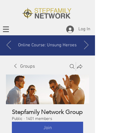
Log In
Online Course: Unsung Heroes
Groups
Stepfamily Network Group
Public
·
1401 members
Join