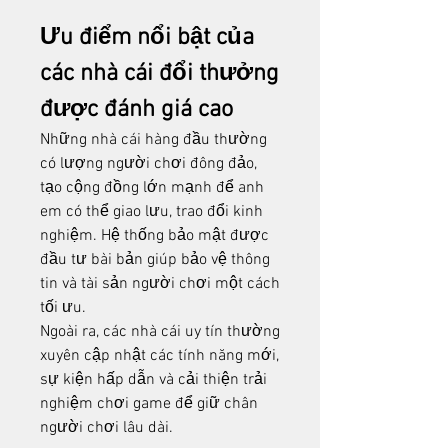
Ưu điểm nổi bật của 
các nhà cái đổi thưởng 
được đánh giá cao
Những nhà cái hàng đầu thường 
có lượng người chơi đông đảo, 
tạo cộng đồng lớn mạnh để anh 
em có thể giao lưu, trao đổi kinh 
nghiệm. Hệ thống bảo mật được 
đầu tư bài bản giúp bảo vệ thông 
tin và tài sản người chơi một cách 
tối ưu.
Ngoài ra, các nhà cái uy tín thường 
xuyên cập nhật các tính năng mới, 
sự kiện hấp dẫn và cải thiện trải 
nghiệm chơi game để giữ chân 
người chơi lâu dài.