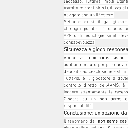
l’accesso. Tuttavia, molti ute
tramite mirror link o l’utilizzo d
navigare con un IP estero.
Sebbene non sia illegale giocare
che ogni giocatore è responsabile
VPN o di tecnologie simili de
consapevolezza.
Sicurezza e gioco responsa
Anche se i 
non aams casino
 
adottano misure per promuovere i
deposito, autoesclusione e strume
Tuttavia, è il giocatore a dov
controllo diretto dell’AAMS, è 
leggere attentamente le recensi
Giocare su un 
non aams ca
responsabilità.
Conclusione: un'opzione da
Il fenomeno dei 
non aams casi