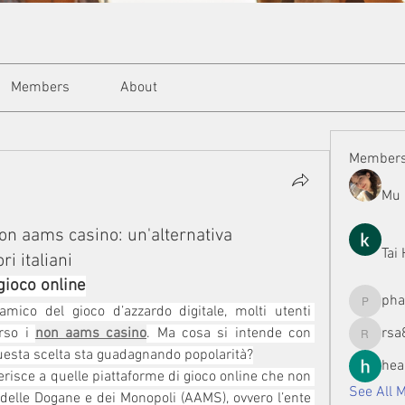
Members
About
Member
Mu 
on aams casino: un'alternativa
Tai
ri italiani
ioco online
ph
co del gioco d’azzardo digitale, molti utenti 
phamman
rso i 
non aams casino
. Ma cosa si intende con 
rsa
rsa8886
esta scelta sta guadagnando popolarità?
hea
iferisce a quelle piattaforme di gioco online che non 
See All 
 delle Dogane e dei Monopoli (AAMS), ovvero l’ente 