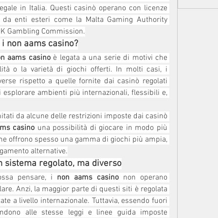
legale in Italia. Questi casinò operano con licenze 
te da enti esteri come la Malta Gaming Authority 
 UK Gambling Commission.
o i non aams casino?
n aams casino
 è legata a una serie di motivi che 
tà o la varietà di giochi offerti. In molti casi, i 
erse rispetto a quelle fornite dai casinò regolati 
 esplorare ambienti più internazionali, flessibili e, 
mitati da alcune delle restrizioni imposte dai casinò 
ms casino
 una possibilità di giocare in modo più 
me offrono spesso una gamma di giochi più ampia, 
agamento alternative.
un sistema regolato, ma diverso
ossa pensare, i 
non aams casino
 non operano 
e. Anzi, la maggior parte di questi siti è regolata 
ate a livello internazionale. Tuttavia, essendo fuori 
pondono alle stesse leggi e linee guida imposte 