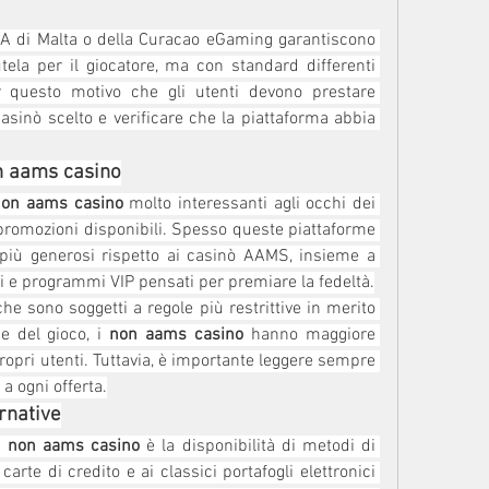
A di Malta o della Curacao eGaming garantiscono 
ela per il giocatore, ma con standard differenti 
er questo motivo che gli utenti devono prestare 
asinò scelto e verificare che la piattaforma abbia 
n aams casino
non aams casino
 molto interessanti agli occhi dei 
 promozioni disponibili. Spesso queste piattaforme 
più generosi rispetto ai casinò AAMS, insieme a 
ti e programmi VIP pensati per premiare la fedeltà.
che sono soggetti a regole più restrittive in merito 
e del gioco, i 
non aams casino
 hanno maggiore 
propri utenti. Tuttavia, è importante leggere sempre 
 a ogni offerta.
rnative
 
non aams casino
 è la disponibilità di metodi di 
carte di credito e ai classici portafogli elettronici 