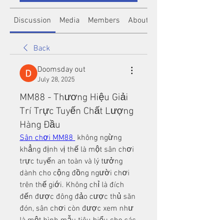
Discussion
Media
Members
About
Back
Doomsday out
July 28, 2025
MM88 - Thương Hiệu Giải
Trí Trực Tuyến Chất Lượng
Hàng Đầu
Sân chơi MM88 
 không ngừng 
khẳng định vị thế là một sân chơi 
trực tuyến an toàn và lý tưởng 
dành cho cộng đồng người chơi 
trên thế giới. Không chỉ là đích 
đến được đông đảo cược thủ săn 
đón, sân chơi còn được xem như 