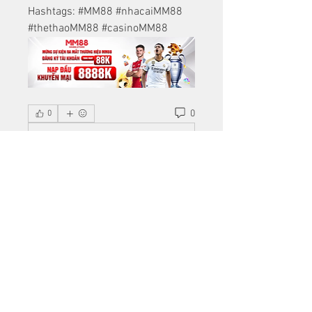
Hashtags: #MM88 #nhacaiMM88 
#thethaoMM88 #casinoMM88
0
0
Write a comment...
About
Welcome to the group! You can
connect with other members, ge
...
Read more
Members