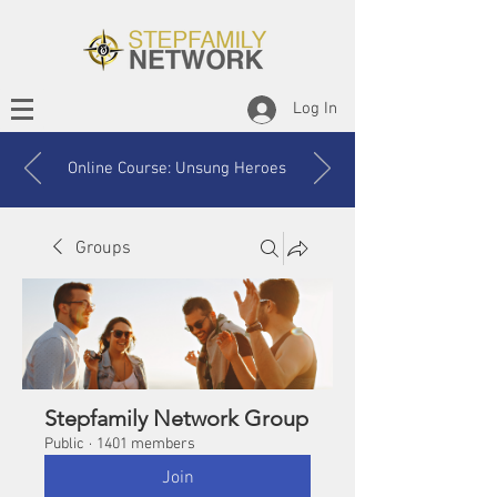
Log In
Online Course: Unsung Heroes
Groups
Stepfamily Network Group
Public
·
1401 members
Join