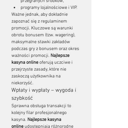
przegranych środków,
programy lojalnościowe i VIP.
Ważne jednak, aby dokładnie 
zapoznać się z regulaminem 
promocji. Kluczowe są warunki 
obrotu bonusem (tzw. wagering), 
maksymalne stawki zakładów 
podczas gry z bonusem oraz okres 
ważności promocji. 
Najlepsze 
kasyna online
 oferują uczciwe i 
przejrzyste zasady, które nie 
zaskoczą użytkownika na 
niekorzyść.
Wpłaty i wypłaty – wygoda i 
szybkość
Sprawna obsługa transakcji to 
kolejny filar profesjonalnego 
kasyna. 
Najlepsze kasyna 
online
 udostępniają różnorodne 