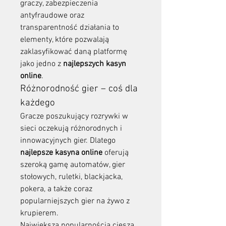
graczy, zabezpieczenia 
antyfraudowe oraz 
transparentność działania to 
elementy, które pozwalają 
zaklasyfikować daną platformę 
jako jedno z 
najlepszych kasyn 
online
.
Różnorodność gier – coś dla 
każdego
Gracze poszukujący rozrywki w 
sieci oczekują różnorodnych i 
innowacyjnych gier. Dlatego 
najlepsze kasyna online
 oferują 
szeroką gamę automatów, gier 
stołowych, ruletki, blackjacka, 
pokera, a także coraz 
popularniejszych gier na żywo z 
krupierem.
Największą popularnością cieszą 