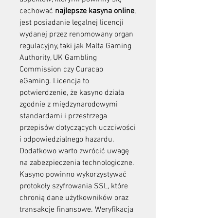
cechować 
najlepsze kasyna online
, 
jest posiadanie legalnej licencji 
wydanej przez renomowany organ 
regulacyjny, taki jak Malta Gaming 
Authority, UK Gambling 
Commission czy Curacao 
eGaming. Licencja to 
potwierdzenie, że kasyno działa 
zgodnie z międzynarodowymi 
standardami i przestrzega 
przepisów dotyczących uczciwości 
i odpowiedzialnego hazardu.
Dodatkowo warto zwrócić uwagę 
na zabezpieczenia technologiczne. 
Kasyno powinno wykorzystywać 
protokoły szyfrowania SSL, które 
chronią dane użytkowników oraz 
transakcje finansowe. Weryfikacja 