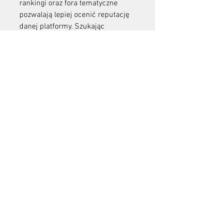
rankingi oraz fora tematyczne 
pozwalają lepiej ocenić reputację 
danej platformy. Szukając 
najlepszych kasyn online
, należy 
kierować się nie tylko ofertą gier 
czy bonusami, ale również historią 
działalności operatora, 
przejrzystością zasad i poziomem 
obsługi klienta.
Warto też testować kilka kasyn, 
zanim zdecydujemy się na to, które 
najlepiej odpowiada naszym 
potrzebom. Większość platform 
pozwala na grę demo, co 
umożliwia zapoznanie się z 
interfejsem i funkcjonalnością bez 
ryzyka finansowego.
Mobilne kasyna – 
nowoczesna rozrywka na 