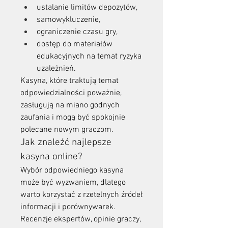
ustalanie limitów depozytów,
samowykluczenie,
ograniczenie czasu gry,
dostęp do materiałów 
edukacyjnych na temat ryzyka 
uzależnień.
Kasyna, które traktują temat 
odpowiedzialności poważnie, 
zasługują na miano godnych 
zaufania i mogą być spokojnie 
polecane nowym graczom.
Jak znaleźć najlepsze 
kasyna online?
Wybór odpowiedniego kasyna 
może być wyzwaniem, dlatego 
warto korzystać z rzetelnych źródeł 
informacji i porównywarek. 
Recenzje ekspertów, opinie graczy, 