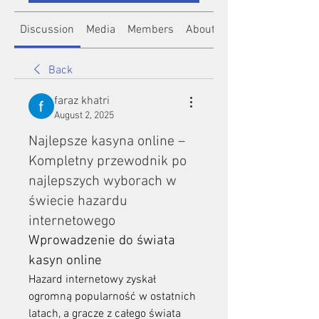
Discussion
Media
Members
About
Back
faraz khatri
August 2, 2025
Najlepsze kasyna online –
Kompletny przewodnik po
najlepszych wyborach w
świecie hazardu
internetowego
Wprowadzenie do świata 
kasyn online
Hazard internetowy zyskał 
ogromną popularność w ostatnich 
latach, a gracze z całego świata 