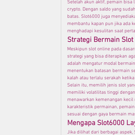
Setelah akun aktif, pemain bis
crypto. Dengan saldo yang sudah 
batas. Slot6000 juga menyediaka
membantu kapan pun jika ada ken
menghadapi kesulitan saat pert
Strategi Bermain Slot
Meskipun slot online pada dasa
strategi yang bisa diterapkan ag
adalah mengatur modal bermain 
menentukan batasan bermain sej
kalah atau terlalu serakah keti
Selain itu, memilih jenis slot ya
memiliki volatilitas tinggi denga
menawarkan kemenangan kecil 
karakteristik permainan, pemain
sesuai dengan gaya bermain ma
Mengapa Slot6000 Lay
Jika dilihat dari berbagai aspek