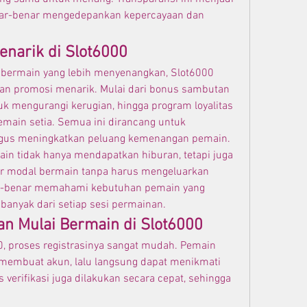
nar-benar mengedepankan kepercayaan dan 
narik di Slot6000
ermain yang lebih menyenangkan, Slot6000 
n promosi menarik. Mulai dari bonus sambutan 
k mengurangi kerugian, hingga program loyalitas 
main setia. Semua ini dirancang untuk 
igus meningkatkan peluang kemenangan pemain.
in tidak hanya mendapatkan hiburan, tetapi juga 
 modal bermain tanpa harus mengeluarkan 
r-benar memahami kebutuhan pemain yang 
banyak dari setiap sesi permainan.
an Mulai Bermain di Slot6000
, proses registrasinya sangat mudah. Pemain 
 membuat akun, lalu langsung dapat menikmati 
 verifikasi juga dilakukan secara cepat, sehingga 