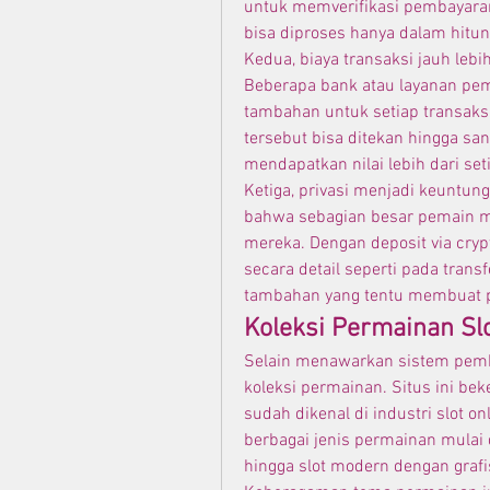
untuk memverifikasi pembayaran 
bisa diproses hanya dalam hitu
Kedua, biaya transaksi jauh lebi
Beberapa bank atau layanan pem
tambahan untuk setiap transaksi
tersebut bisa ditekan hingga san
mendapatkan nilai lebih dari set
Ketiga, privasi menjadi keuntu
bahwa sebagian besar pemain men
mereka. Dengan deposit via crypt
secara detail seperti pada transf
tambahan yang tentu membuat 
Koleksi Permainan Slo
Selain menawarkan sistem pemba
koleksi permainan. Situs ini be
sudah dikenal di industri slot o
berbagai jenis permainan mulai d
hingga slot modern dengan grafis