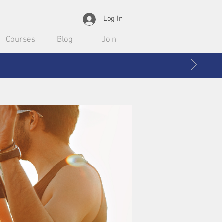
Log In
Courses
Blog
Join