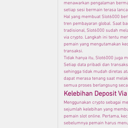
menawarkan pengalaman bermain 
setiap sesi bermain terasa lan
Hal yang membuat Slot6000 ber
tren pembayaran global. Saat ban
tradisional, Slot6000 sudah me
via crypto. Langkah ini tentu me
pemain yang mengutamakan kecepa
transaksi.
Tidak hanya itu, Slot6000 juga 
Setiap data pribadi dan transaks
sehingga tidak mudah diretas a
dapat merasa tenang saat melak
semua proses berlangsung seca
Kelebihan Deposit Via
Menggunakan crypto sebagai met
sejumlah kelebihan yang membua
pemain slot online. Pertama, kec
sebelumnya pemain harus menun