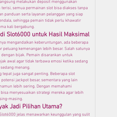
a langsung melakukan deposit menggunakan 
terisi, semua permainan slot bisa diakses tanpa 
n panduan serta layanan pelanggan yang siap 
dala, sehingga pemain tidak perlu khawatir 
ama kali bergabung.
 di Slot6000 untuk Hasil Maksimal
rnya mengandalkan keberuntungan, ada beberapa 
ar peluang kemenangan lebih besar. Salah satunya 
dengan bijak. Pemain disarankan untuk 
ak awal agar tidak terbawa emosi ketika sedang 
ka sedang menang.
ng tepat juga sangat penting. Beberapa slot 
n potensi jackpot besar, sementara yang lain 
namun lebih sering. Dengan memahami 
 bisa menyesuaikan strategi mereka agar lebih 
sing-masing.
ak Jadi Pilihan Utama?
, Slot6000 jelas menawarkan keunggulan yang sulit 