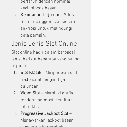
bertaruh dengan nominal 
kecil hingga besar.
Keamanan Terjamin
 – Situs 
resmi menggunakan sistem 
enkripsi untuk melindungi 
data pemain.
Jenis-Jenis Slot Online
Slot online hadir dalam berbagai 
jenis, berikut beberapa yang paling 
populer:
Slot Klasik
 – Mirip mesin slot 
tradisional dengan tiga 
gulungan.
Video Slot
 – Memiliki grafis 
modern, animasi, dan fitur 
interaktif.
Progressive Jackpot Slot
 – 
Menawarkan jackpot besar 