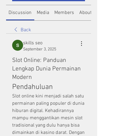
Discussion
Media
Members
About
Back
skills seo
September 3, 2025
Slot Online: Panduan
Lengkap Dunia Permainan
Modern
Pendahuluan
Slot online kini menjadi salah satu 
permainan paling populer di dunia 
hiburan digital. Kehadirannya 
mampu menggantikan mesin slot 
tradisional yang dulu hanya bisa 
dimainkan di kasino darat. Dengan 