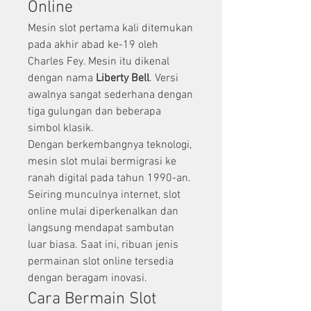
Online
Mesin slot pertama kali ditemukan 
pada akhir abad ke-19 oleh 
Charles Fey. Mesin itu dikenal 
dengan nama 
Liberty Bell
. Versi 
awalnya sangat sederhana dengan 
tiga gulungan dan beberapa 
simbol klasik.
Dengan berkembangnya teknologi, 
mesin slot mulai bermigrasi ke 
ranah digital pada tahun 1990-an. 
Seiring munculnya internet, slot 
online mulai diperkenalkan dan 
langsung mendapat sambutan 
luar biasa. Saat ini, ribuan jenis 
permainan slot online tersedia 
dengan beragam inovasi.
Cara Bermain Slot 