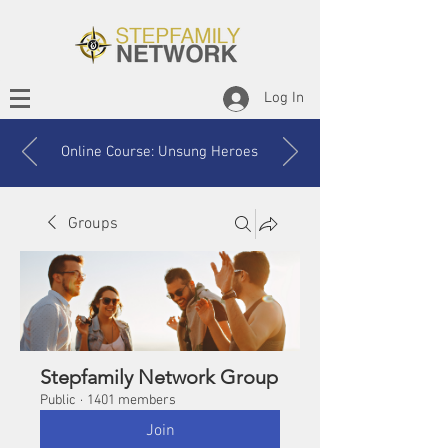
Log In
Online Course: Unsung Heroes
Groups
Stepfamily Network Group
Public
·
1401 members
Join