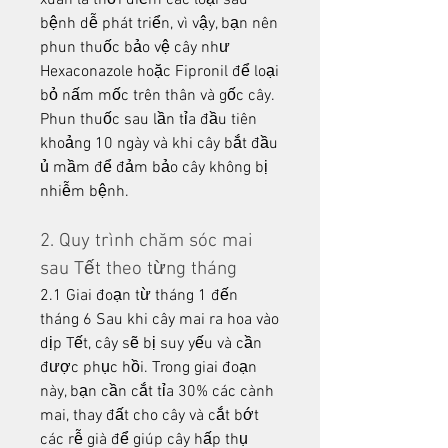
xuân là thời điểm các loại sâu 
bệnh dễ phát triển, vì vậy, bạn nên 
phun thuốc bảo vệ cây như 
Hexaconazole hoặc Fipronil để loại 
bỏ nấm mốc trên thân và gốc cây. 
Phun thuốc sau lần tỉa đầu tiên 
khoảng 10 ngày và khi cây bắt đầu 
ủ mầm để đảm bảo cây không bị 
nhiễm bệnh.
2. Quy trình chăm sóc mai 
sau Tết theo từng tháng
2.1 Giai đoạn từ tháng 1 đến 
tháng 6 Sau khi cây mai ra hoa vào 
dịp Tết, cây sẽ bị suy yếu và cần 
được phục hồi. Trong giai đoạn 
này, bạn cần cắt tỉa 30% các cành 
mai, thay đất cho cây và cắt bớt 
các rễ già để giúp cây hấp thụ 