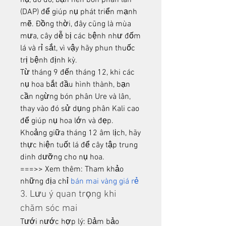
nụ, do đó, bạn nên bón phân lân 
(DAP) để giúp nụ phát triển mạnh 
mẽ. Đồng thời, đây cũng là mùa 
mưa, cây dễ bị các bệnh như đốm 
lá và rỉ sắt, vì vậy hãy phun thuốc 
trị bệnh định kỳ.
Từ tháng 9 đến tháng 12, khi các 
nụ hoa bắt đầu hình thành, bạn 
cần ngừng bón phân Ure và lân, 
thay vào đó sử dụng phân Kali cao 
để giúp nụ hoa lớn và đẹp. 
Khoảng giữa tháng 12 âm lịch, hãy 
thực hiện tuốt lá để cây tập trung 
dinh dưỡng cho nụ hoa.
===>> Xem thêm: Tham khảo 
những địa chỉ 
bán mai vàng giá rẻ
3. Lưu ý quan trọng khi 
chăm sóc mai
Tưới nước hợp lý: Đảm bảo 