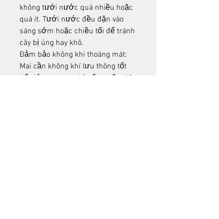
không tưới nước quá nhiều hoặc 
quá ít. Tưới nước đều đặn vào 
sáng sớm hoặc chiều tối để tránh 
cây bị úng hay khô.
Đảm bảo không khí thoáng mát: 
Mai cần không khí lưu thông tốt 
để giảm nguy cơ bị nấm mốc. Hãy 
đặt cây ở vị trí cao, nơi có không 
gian thoáng mát và tránh gió 
mạnh.
Cung cấp đủ ánh sáng: Mai cần 
ánh sáng trực tiếp để phát triển 
tốt. Hãy xoay cây một góc 180 độ 
mỗi 2 tuần để cây phát triển đều.
Chăm sóc mai sau Tết đòi hỏi sự 
kiên nhẫn và tỉ mỉ, nhưng nếu 
thực hiện đúng cách, bạn sẽ có 
một cây mai khỏe mạnh và ra hoa 