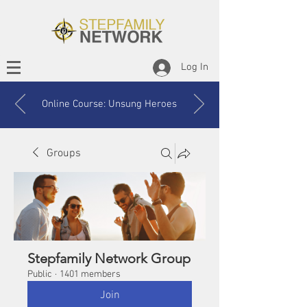
Log In
Online Course: Unsung Heroes
Groups
Stepfamily Network Group
Public
·
1401 members
Join