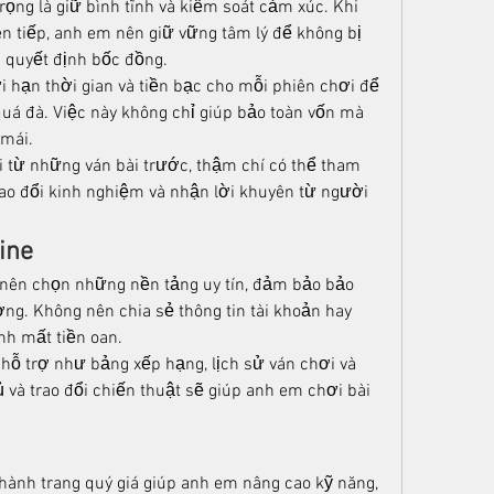
ọng là giữ bình tĩnh và kiểm soát cảm xúc. Khi 
n tiếp, anh em nên giữ vững tâm lý để không bị 
 quyết định bốc đồng.
i hạn thời gian và tiền bạc cho mỗi phiên chơi để 
uá đà. Việc này không chỉ giúp bảo toàn vốn mà 
 mái.
 từ những ván bài trước, thậm chí có thể tham 
rao đổi kinh nghiệm và nhận lời khuyên từ người 
ine
 nên chọn những nền tảng uy tín, đảm bảo bảo 
ng. Không nên chia sẻ thông tin tài khoản hay 
nh mất tiền oan.
 hỗ trợ như bảng xếp hạng, lịch sử ván chơi và 
ủ và trao đổi chiến thuật sẽ giúp anh em chơi bài 
hành trang quý giá giúp anh em nâng cao kỹ năng, 