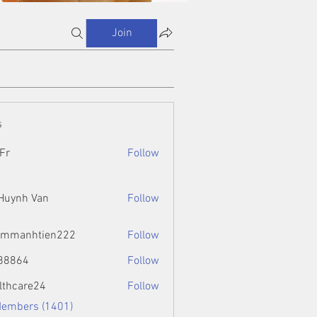
Join
s
Fr
Follow
 Huynh Van
Follow
ammanhtien222
Follow
htien222
88864
Follow
4
lthcare24
Follow
Members (1401)