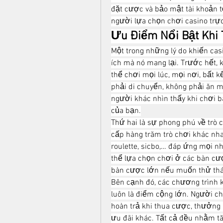
đặt cược và bảo mật tài khoản tối
người lựa chọn chơi casino trực
Ưu Điểm Nổi Bật Khi 
Một trong những lý do khiến casi
ích mà nó mang lại. Trước hết, k
thể chơi mọi lúc, mọi nơi, bất k
phải di chuyển, không phải ăn mặ
người khác nhìn thấy khi chơi bà
của bạn.
Thứ hai là sự phong phú về trò 
cấp hàng trăm trò chơi khác nhau 
roulette, sicbo,… đáp ứng mọi n
thể lựa chọn chơi ở các bàn cượ
bàn cược lớn nếu muốn thử thá
Bên cạnh đó, các chương trình k
luôn là điểm cộng lớn. Người c
hoàn trả khi thua cược, thưởng 
ưu đãi khác. Tất cả đều nhằm tă