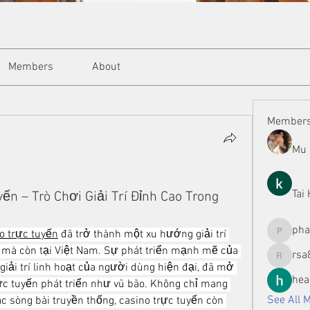
Members
About
Member
Mu 
Tai
n – Trò Chơi Giải Trí Đỉnh Cao Trong
ph
o trực tuyến
 đã trở thành một xu hướng giải trí 
phamman
i mà còn tại Việt Nam. Sự phát triển mạnh mẽ của 
rsa
rsa8886
iải trí linh hoạt của người dùng hiện đại, đã mở 
hea
ực tuyến phát triển như vũ bão. Không chỉ mang 
See All 
c sòng bài truyền thống, casino trực tuyến còn 