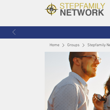
Home
Groups
Stepfamily N