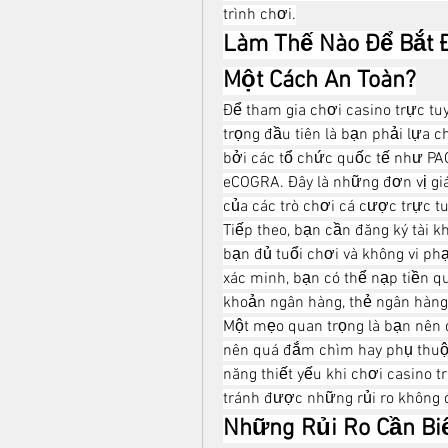
trình chơi.
Làm Thế Nào Để Bắt Đ
Một Cách An Toàn?
Để tham gia chơi casino trực tu
trọng đầu tiên là bạn phải lựa 
bởi các tổ chức quốc tế như PA
eCOGRA. Đây là những đơn vị gi
của các trò chơi cá cược trực t
Tiếp theo, bạn cần đăng ký tài 
bạn đủ tuổi chơi và không vi ph
xác minh, bạn có thể nạp tiền q
khoản ngân hàng, thẻ ngân hàng 
Một mẹo quan trọng là bạn nên đ
nên quá đắm chìm hay phụ thuộc 
năng thiết yếu khi chơi casino t
tránh được những rủi ro không 
Những Rủi Ro Cần Biết