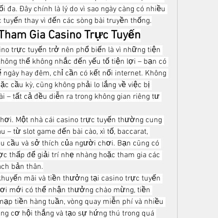
 đa. Đây chính là lý do vì sao ngày càng có nhiều 
 tuyến thay vì đến các sòng bài truyền thống.
Tham Gia Casino Trực Tuyến
no trực tuyến trở nên phổ biến là vì những tiện 
hông thể không nhắc đến yếu tố tiện lợi – bạn có 
ể ngày hay đêm, chỉ cần có kết nối internet. Không 
c cầu kỳ, cũng không phải lo lắng về việc bị 
i – tất cả đều diễn ra trong không gian riêng tư 
chơi. Một nhà cái casino trực tuyến thường cung 
– từ slot game đến bài cào, xì tố, baccarat, 
hu cầu và sở thích của người chơi. Bạn cũng có 
c thấp để giải trí nhẹ nhàng hoặc tham gia các 
ch bản thân.
huyến mãi và tiền thưởng tại casino trực tuyến 
hơi mới có thể nhận thưởng chào mừng, tiền 
nạp tiền hàng tuần, vòng quay miễn phí và nhiều 
ng cơ hội thắng và tạo sự hứng thú trong quá 