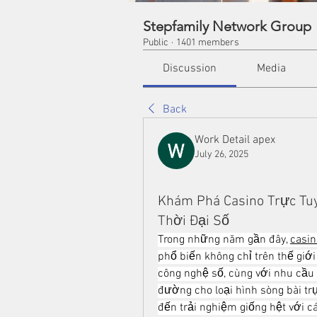
Stepfamily Network Group
Public
·
1401 members
Discussion
Media
Back
Work Detail apex
July 26, 2025
Khám Phá Casino Trực Tuyế
Thời Đại Số
Trong những năm gần đây, 
casin
phổ biến không chỉ trên thế giớ
công nghệ số, cùng với nhu cầu g
đường cho loại hình sòng bài tr
đến trải nghiệm giống hệt với cá