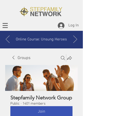
Log In
Online Course: Unsung Heroes
Groups
Stepfamily Network Group
Public
·
1401 members
Join