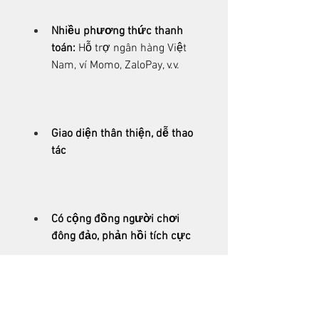
Nhiều phương thức thanh 
toán:
 Hỗ trợ ngân hàng Việt 
Nam, ví Momo, ZaloPay, v.v.
Giao diện thân thiện, dễ thao 
tác
Có cộng đồng người chơi 
đông đảo, phản hồi tích cực
Một số nhà cái uy tín bạn có thể 