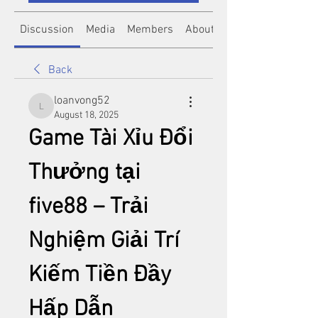
Discussion
Media
Members
About
Back
loanvong52
loanvong52
August 18, 2025
Game Tài Xỉu Đổi 
Thưởng tại 
five88 – Trải 
Nghiệm Giải Trí 
Kiếm Tiền Đầy 
Hấp Dẫn