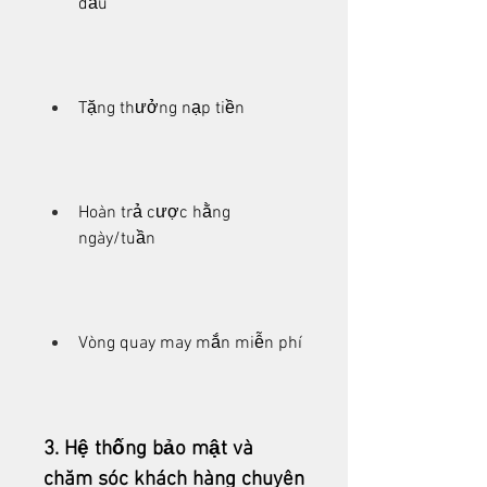
đầu
Tặng thưởng nạp tiền
Hoàn trả cược hằng 
ngày/tuần
Vòng quay may mắn miễn phí
3. Hệ thống bảo mật và 
chăm sóc khách hàng chuyên 