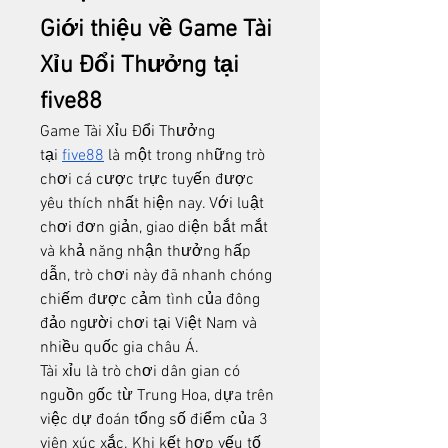
Giới thiệu về Game Tài 
Xỉu Đổi Thưởng tại 
five88
Game Tài Xỉu Đổi Thưởng 
tại 
five88
 là một trong những trò 
chơi cá cược trực tuyến được 
yêu thích nhất hiện nay. Với luật 
chơi đơn giản, giao diện bắt mắt 
và khả năng nhận thưởng hấp 
dẫn, trò chơi này đã nhanh chóng 
chiếm được cảm tình của đông 
đảo người chơi tại Việt Nam và 
nhiều quốc gia châu Á.
Tài xỉu là trò chơi dân gian có 
nguồn gốc từ Trung Hoa, dựa trên 
việc dự đoán tổng số điểm của 3 
viên xúc xắc. Khi kết hợp yếu tố 