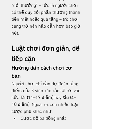
“đổi thưởng” – tức là người chơi 
có thể quy đổi phần thưởng thành 
tiền mặt hoặc quà tặng – trò chơi 
càng trở nên hấp dẫn hơn bao giờ 
hết.
Luật chơi đơn giản, dễ 
tiếp cận
Hướng dẫn cách chơi cơ 
bản
Người chơi chỉ cần dự đoán tổng 
điểm của 3 viên xúc xắc sẽ rơi vào 
cửa 
Tài (11–17 điểm)
 hay 
Xỉu (4–
10 điểm)
. Ngoài ra, còn nhiều loại 
cược phụ khác như:
Cược bộ ba đồng nhất