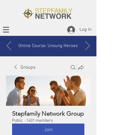
Log In
Online Course: Unsung Heroes
Groups
Stepfamily Network Group
Public
·
1401 members
Join