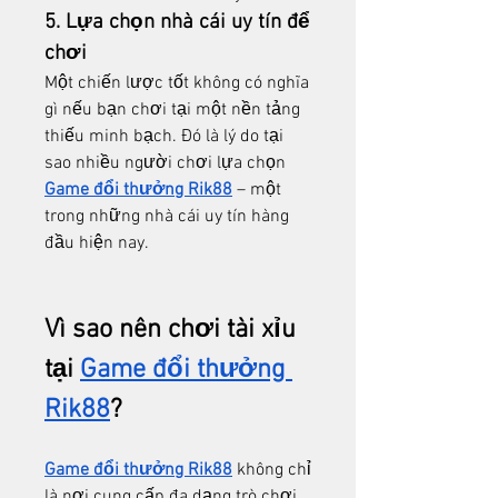
5. Lựa chọn nhà cái uy tín để 
chơi
Một chiến lược tốt không có nghĩa 
gì nếu bạn chơi tại một nền tảng 
thiếu minh bạch. Đó là lý do tại 
sao nhiều người chơi lựa chọn 
Game đổi thưởng Rik88
 – một 
trong những nhà cái uy tín hàng 
đầu hiện nay.
Vì sao nên chơi tài xỉu 
tại 
Game đổi thưởng 
Rik88
?
Game đổi thưởng Rik88
 không chỉ 
là nơi cung cấp đa dạng trò chơi 