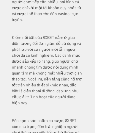
người chơi tiếp cận nhiều loại hình cá 
cược chỉ với một tài khoản duy nhất, từ 
cá cược thể thao cho đến casino trực 
tuyến.
Điểm nổi bật của 8XBET nằm ở giao 
diện tương đối đơn giản, dễ sử dụng và 
phù hợp với cả người mới lẫn người 
chơi đã có kinh nghiệm. Các danh mục 
được sắp xếp rõ ràng, giúp người chơi 
nhanh chóng tìm được nội dung mình 
quan tâm mà không mất nhiều thời gian 
thao tác. Ngoài ra, nền tảng cũng hỗ trợ 
tốt trên nhiều thiết bị khác nhau, đặc 
biệt là điện thoại di động, đáp ứng nhu 
cầu giải trí linh hoạt của người dùng 
hiện nay.
Bên cạnh sản phẩm cá cược, 8XBET 
còn chú trọng đến trải nghiệm người 
chơi thông qua việc tối ưu hệ thống và 