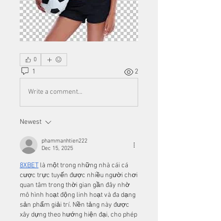
0
1
2
Write a comment...
Newest
phammanhtien222
Dec 15, 2025
8XBET
 là một trong những nhà cái cá 
cược trực tuyến được nhiều người chơi 
quan tâm trong thời gian gần đây nhờ 
mô hình hoạt động linh hoạt và đa dạng 
sản phẩm giải trí. Nền tảng này được 
xây dựng theo hướng hiện đại, cho phép 