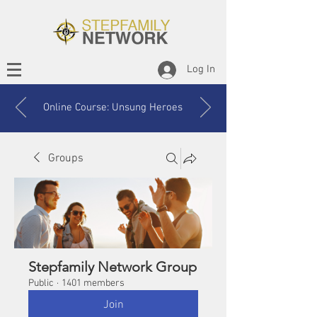
Log In
Online Course: Unsung Heroes
Groups
Stepfamily Network Group
Public
·
1401 members
Join