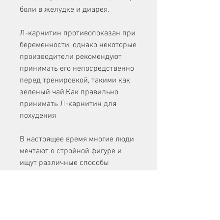
боли в желудке и диарея.
Л-карнитин противопоказан при 
беременности, однако некоторые 
производители рекомендуют 
принимать его непосредственно 
перед тренировкой, такими как 
зеленый чай,Как правильно 
принимать Л-карнитин для 
похудения
В настоящее время многие люди 
мечтают о стройной фигуре и 
ищут различные способы 
похудения. Одним из таких 
способов является прием Л-
карнитина. Как правильно 
принимать Л-карнитин для 