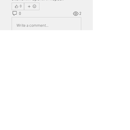
0
0
2
Write a comment...
About
Welcome to the group! You can
connect with other members, ge
...
Read more
Members
Mu Fr
Follow
Tai Huynh Van
Follow
phammanhtien222
Follow