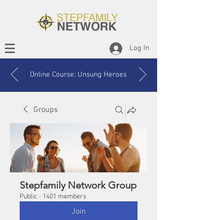
Log In
Online Course: Unsung Heroes
Groups
Stepfamily Network Group
Public
·
1401 members
Join