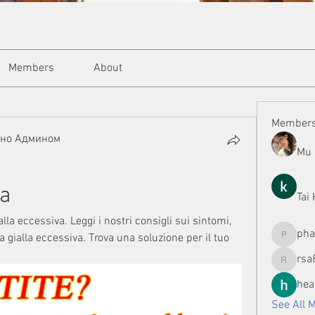
Members
About
Member
ано Админом
Mu 
la
Tai
lla eccessiva. Leggi i nostri consigli sui sintomi, 
ph
a gialla eccessiva. Trova una soluzione per il tuo 
phamman
rsa
rsa8886
hea
See All 