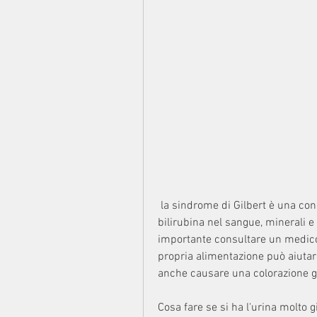
 la sindrome di Gilbert è una condizione ereditaria che provoca un accumulo di 
bilirubina nel sangue, minerali e 
importante consultare un medico.
propria alimentazione può aiutare a
anche causare una colorazione gia
Cosa fare se si ha l'urina molto g