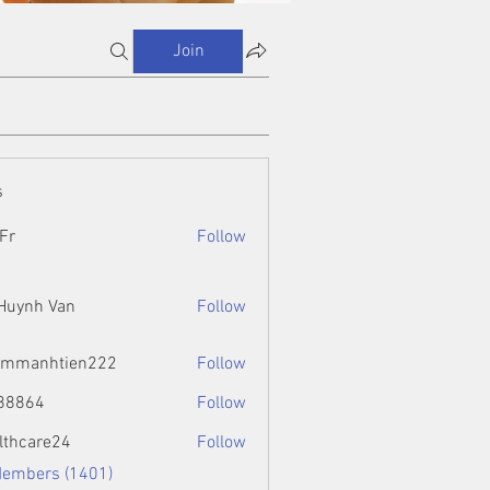
Join
s
Fr
Follow
 Huynh Van
Follow
ammanhtien222
Follow
htien222
88864
Follow
4
lthcare24
Follow
Members (1401)