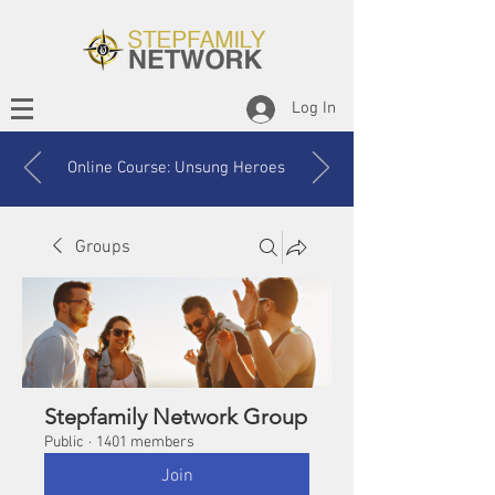
Log In
Online Course: Unsung Heroes
Groups
Stepfamily Network Group
Public
·
1401 members
Join