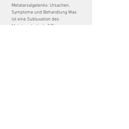
Metatarsalgelenks: Ursachen, 
Symptome und Behandlung Was 
ist eine Subluxation des 
Metatarsalgelenks? Die 
Subluxation des Metatarsalgelenks 
ist eine Erkrankung, bei der ein 
oder mehrere Knochen im Bereich 
des vorderen Fußes aus ihrer 
normalen Position verschoben 
sind. Dies kann zu Schmerzen, 
Entzündungen und 
eingeschränkter Beweglichkeit 
führen. Die Subluxation tritt häufig 
im Bereich der 
Metatarsalköpfchen auf 
0
0
Write a comment...