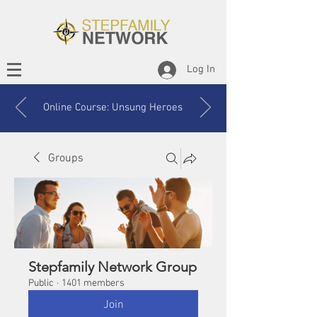
Log In
Online Course: Unsung Heroes
Groups
Stepfamily Network Group
Public
·
1401 members
Join