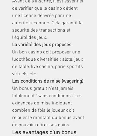
Avant de s’inscrire, il est essentiel 
de vérifier que le casino détient 
une licence délivrée par une 
autorité reconnue. Cela garantit la 
sécurité des transactions et 
l’équité des jeux.
La variété des jeux proposés
Un bon casino doit proposer une 
ludothèque diversifiée : slots, jeux 
de table, live casino, paris sportifs 
virtuels, etc.
Les conditions de mise (wagering)
Un bonus gratuit n’est jamais 
totalement “sans conditions”. Les 
exigences de mise indiquent 
combien de fois le joueur doit 
rejouer le montant du bonus avant 
de pouvoir retirer ses gains.
Les avantages d’un bonus 