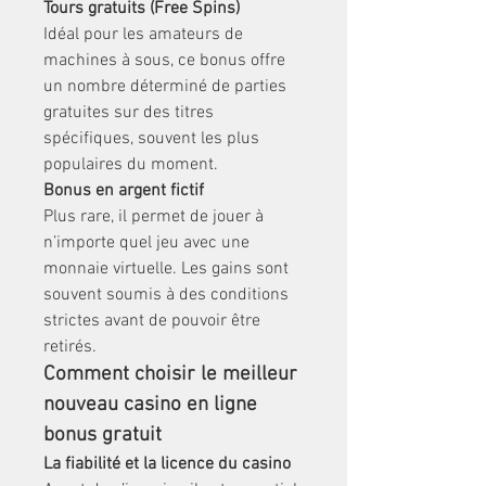
Tours gratuits (Free Spins)
Idéal pour les amateurs de 
machines à sous, ce bonus offre 
un nombre déterminé de parties 
gratuites sur des titres 
spécifiques, souvent les plus 
populaires du moment.
Bonus en argent fictif
Plus rare, il permet de jouer à 
n’importe quel jeu avec une 
monnaie virtuelle. Les gains sont 
souvent soumis à des conditions 
strictes avant de pouvoir être 
retirés.
Comment choisir le meilleur 
nouveau casino en ligne 
bonus gratuit
La fiabilité et la licence du casino