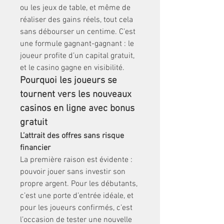
ou les jeux de table, et même de 
réaliser des gains réels, tout cela 
sans débourser un centime. C’est 
une formule gagnant-gagnant : le 
joueur profite d’un capital gratuit, 
et le casino gagne en visibilité.
Pourquoi les joueurs se 
tournent vers les nouveaux 
casinos en ligne avec bonus 
gratuit
L’attrait des offres sans risque 
financier
La première raison est évidente : 
pouvoir jouer sans investir son 
propre argent. Pour les débutants, 
c’est une porte d’entrée idéale, et 
pour les joueurs confirmés, c’est 
l’occasion de tester une nouvelle 