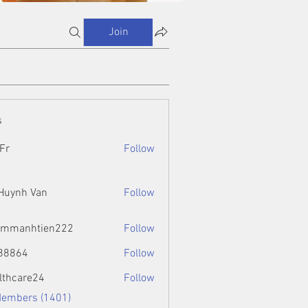
Join
s
Fr
Follow
 Huynh Van
Follow
ammanhtien222
Follow
htien222
88864
Follow
4
lthcare24
Follow
Members (1401)