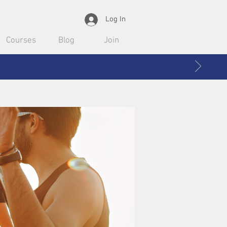
Log In
Courses
Blog
Join