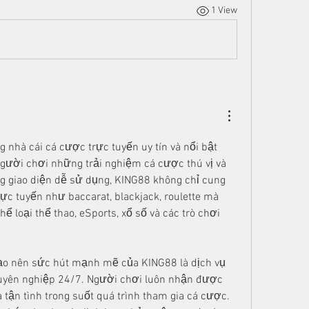
1 View
 nhà cái cá cược trực tuyến uy tín và nổi bật 
gười chơi những trải nghiệm cá cược thú vị và 
g giao diện dễ sử dụng, KING88 không chỉ cung 
rực tuyến như baccarat, blackjack, roulette mà 
ể loại thể thao, eSports, xổ số và các trò chơi 
ạo nên sức hút mạnh mẽ của KING88 là dịch vụ 
yên nghiệp 24/7. Người chơi luôn nhận được 
tận tình trong suốt quá trình tham gia cá cược. 