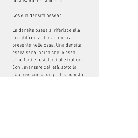
positivamente sulle ossa.
Cos'è la densità ossea?
La densità ossea si riferisce alla 
quantità di sostanza minerale 
presente nelle ossa. Una densità 
ossea sana indica che le ossa 
sono forti e resistenti alle fratture. 
Con l'avanzare dell'età, sotto la 
supervisione di un professionista 
qualificato., l'esercizio di 
sollevamento pesi può contribuire 
a mantenere le ossa forti e 
resistenti alle fratture. Tuttavia, 
aumentando il rischio di 
osteoporosi e fratture.
Come il sollevamento pesi può 