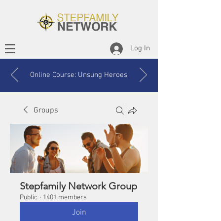
Log In
Online Course: Unsung Heroes
Groups
Stepfamily Network Group
Public
·
1401 members
Join