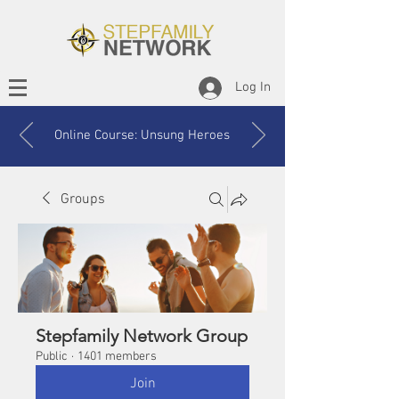
Log In
Online Course: Unsung Heroes
Groups
Stepfamily Network Group
Public
·
1401 members
Join