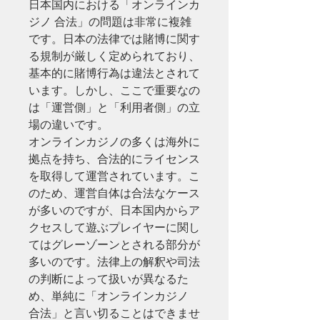
日本国内における「オンラインカ
ジノ 合法」の問題は非常に複雑
です。日本の法律では賭博に関す
る規制が厳しく定められており、
基本的に賭博行為は違法とされて
います。しかし、ここで重要なの
は「運営側」と「利用者側」の立
場の違いです。
オンラインカジノの多くは海外に
拠点を持ち、合法的にライセンス
を取得して運営されています。こ
のため、運営自体は合法なケース
が多いのですが、日本国内からア
クセスして遊ぶプレイヤーに関し
てはグレーゾーンとされる部分が
多いのです。法律上の解釈や司法
の判断によって扱いが異なるた
め、単純に「オンラインカジノ 
合法」と言い切ることはできませ