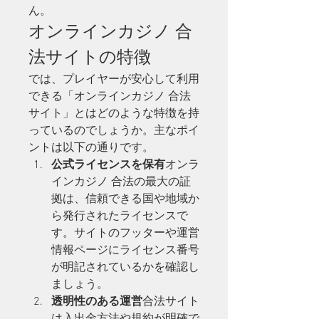
ん。
オンラインカジノ 合
法サイトの特徴
では、プレイヤーが安心して利用
できる「オンラインカジノ 合法
サイト」とはどのような特徴を持
っているのでしょうか。主なポイ
ントは以下の通りです。
公式ライセンスを保有
オンラ
インカジノ 合法の最大の証
拠は、信頼できる国や地域か
ら発行されたライセンスで
す。サイトのフッターや運営
情報ページにライセンス番号
が明記されているかを確認し
ましょう。
透明性のある運営
合法サイト