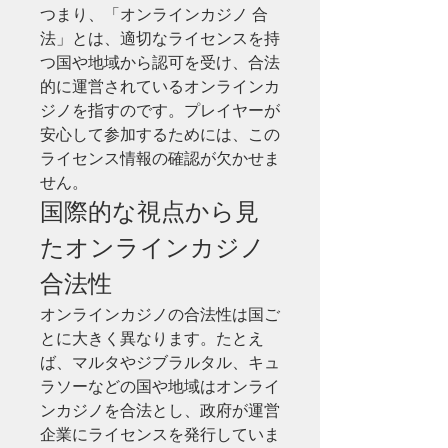
つまり、「オンラインカジノ 合
法」とは、適切なライセンスを持
つ国や地域から認可を受け、合法
的に運営されているオンラインカ
ジノを指すのです。プレイヤーが
安心して参加するためには、この
ライセンス情報の確認が欠かせま
せん。
国際的な視点から見
たオンラインカジノ 
合法性
オンラインカジノの合法性は国ご
とに大きく異なります。たとえ
ば、マルタやジブラルタル、キュ
ラソーなどの国や地域はオンライ
ンカジノを合法とし、政府が運営
企業にライセンスを発行していま